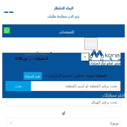
الرجاء الانتظار
يتم الان معالجة طلبك
التسعيرات
English
تسجيل جديد
تسجيل الدخول
|
عربة التسوق
×
0 منتجات - ر. س.0.00
السيارة:
تويوتا->افالون->جميع الاختيارات->
تغير السيارة
بحث
اختر سيارتك
او