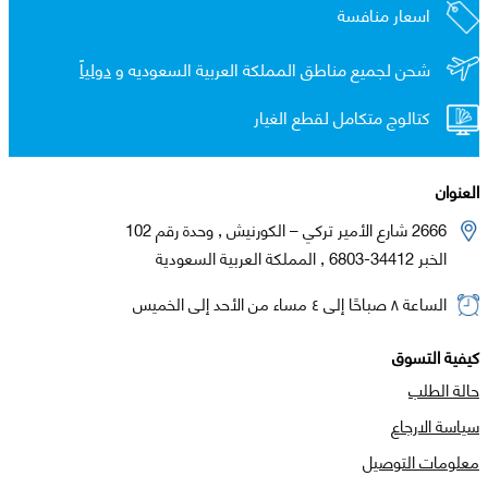
اسعار منافسة
شحن لجميع مناطق المملكة العربية السعوديه و
دولياً
كتالوج متكامل لقطع الغيار
العنوان
2666 شارع الأمير تركي – الكورنيش , وحدة رقم 102
الخبر 34412-6803 , المملكة العربية السعودية
الساعة ٨ صباحًا إلى ٤ مساء من الأحد إلى الخميس
كيفية التسوق
حالة الطلب
سياسة الارجاع
معلومات التوصيل