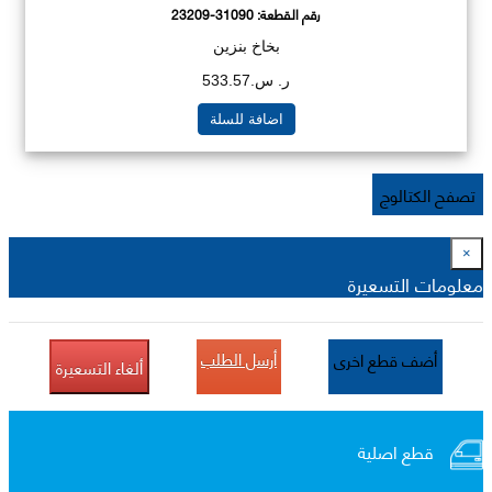
رقم القطعة:
23209-31090
بخاخ بنزين
ر. س.533.57
اضافة للسلة
تصفح الكتالوج
×
معلومات التسعيرة
أرسل الطلب
أضف قطع اخرى
ألغاء التسعيرة
قطع اصلية