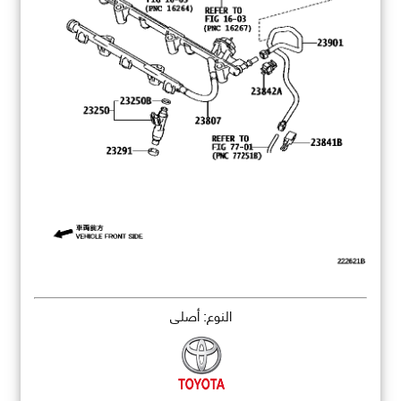
النوع: أصلي