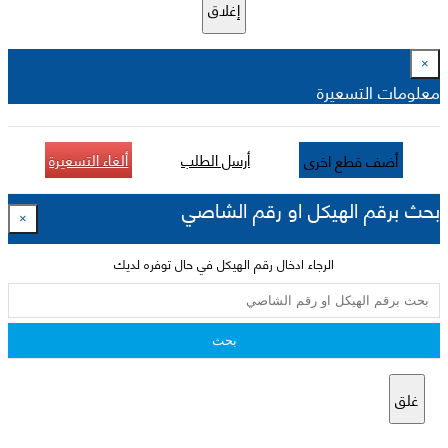
إغلاق
×
معلومات التسعيرة
أرسل الطلب
ألغاء التسعيرة
أضف قطع اخرى
بحث برقم الهيكل او رقم الشاصي
×
الرجاء ادخال رقم الهيكل في حال توفره لديك
بحث
غلق