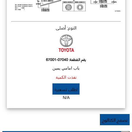
النوع: أصلي
رقم القطعة:
67001-07040
باب امامي يمين
نفذت الكمية
اطلب تسعيرة
N/A
تصفح الكتالوج