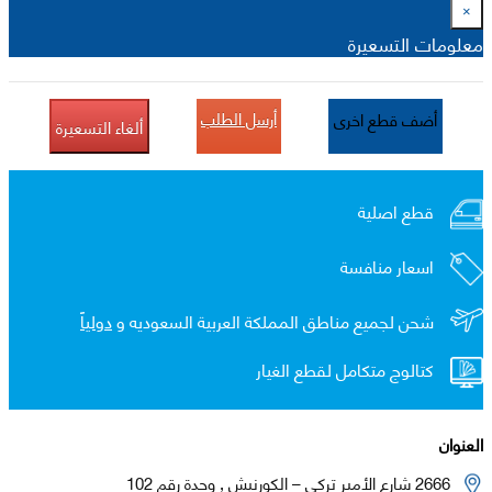
×
معلومات التسعيرة
أرسل الطلب
أضف قطع اخرى
ألغاء التسعيرة
قطع اصلية
اسعار منافسة
شحن لجميع مناطق المملكة العربية السعوديه و
دولياً
كتالوج متكامل لقطع الغيار
العنوان
2666 شارع الأمير تركي – الكورنيش , وحدة رقم 102