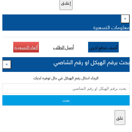
إغلاق
×
معلومات التسعيرة
أرسل الطلب
ألغاء التسعيرة
أضف قطع اخرى
بحث برقم الهيكل او رقم الشاصي
×
الرجاء ادخال رقم الهيكل في حال توفره لديك
بحث
غلق