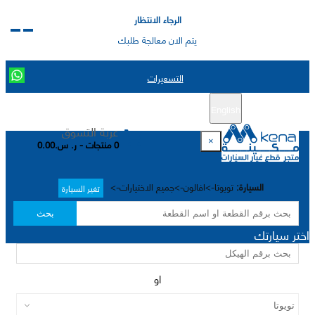
الرجاء الانتظار
يتم الان معالجة طلبك
التسعيرات
English
تسجيل جديد
تسجيل الدخول
|
عربة التسوق
×
0 منتجات - ر. س.0.00
السيارة:
تويوتا->افالون->جميع الاختيارات->
تغير السيارة
بحث
اختر سيارتك
او