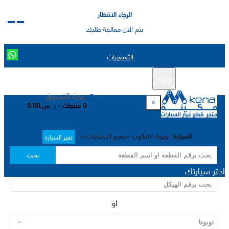
الرجاء الانتظار
يتم الان معالجة طلبك
التسعيرات
English
تسجيل جديد
تسجيل الدخول
|
عربة التسوق
×
0 منتجات - ر. س.0.00
السيارة:
تويوتا->افالون->جميع الاختيارات->
تغير السيارة
بحث
اختر سيارتك
او