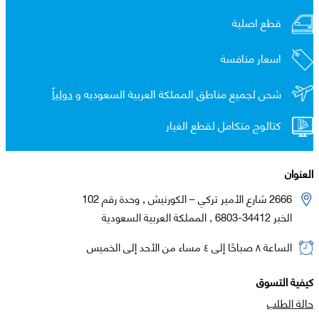
قطع اصلية
اسعار منافسة
شحن لجميع مناطق المملكة العربية السعوديه و
دولياً
كتالوج متكامل لقطع الغيار
العنوان
2666 شارع الأمير تركي – الكورنيش , وحدة رقم 102
الخبر 34412-6803 , المملكة العربية السعودية
الساعة ٨ صباحًا إلى ٤ مساء من الأحد إلى الخميس
كيفية التسوق
حالة الطلب