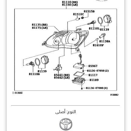
النوع: أصلي