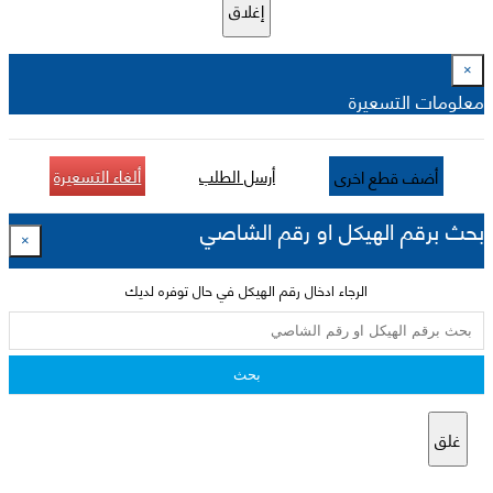
إغلاق
×
معلومات التسعيرة
أرسل الطلب
ألغاء التسعيرة
أضف قطع اخرى
بحث برقم الهيكل او رقم الشاصي
×
الرجاء ادخال رقم الهيكل في حال توفره لديك
بحث
غلق