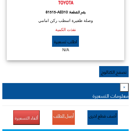
رقم القطعة:
81515-AE010
وصلة ظفيرة اسطب ركن امامي
نفذت الكمية
اطلب تسعيرة
N/A
تصفح الكتالوج
×
معلومات التسعيرة
أرسل الطلب
أضف قطع اخرى
ألغاء التسعيرة