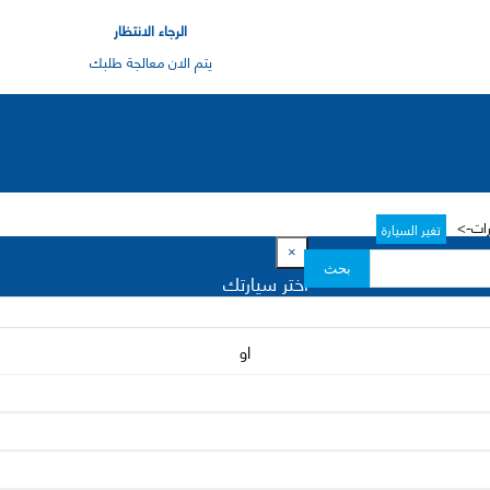
الرجاء الانتظار
يتم الان معالجة طلبك
رات->
تغير السيارة
×
بحث
اختر سيارتك
او