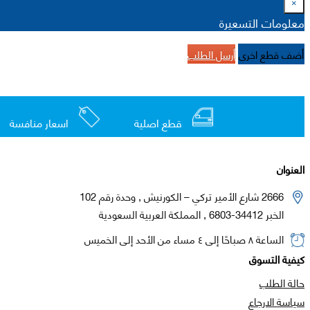
×
معلومات التسعيرة
أضف قطع اخرى
أرسل الطلب
قطع اصلية
اسعار منافسة
العنوان
2666 شارع الأمير تركي – الكورنيش , وحدة رقم 102
الخبر 34412-6803 , المملكة العربية السعودية
الساعة ٨ صباحًا إلى ٤ مساء من الأحد إلى الخميس
كيفية التسوق
حالة الطلب
سياسة الارجاع