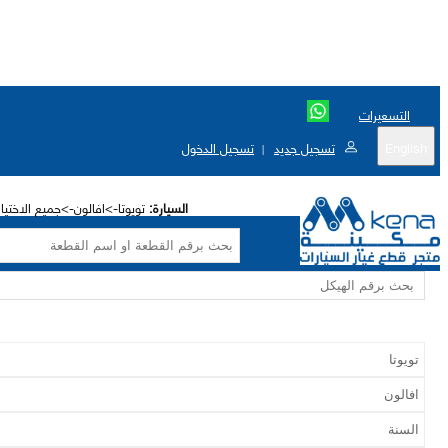
التسعيرات
English
تسجيل جديد
تسجيل الدخول
|
السيارة:
تويوتا->افالون->جميع الاختيا