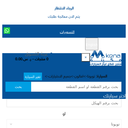
الرجاء الانتظار
يتم الان معالجة طلبك
التسعيرات
English
تسجيل جديد
تسجيل الدخول
|
عربة التسوق
×
0 منتجات - ر. س.0.00
السيارة:
تويوتا->افالون->جميع الاختيارات->
تغير السيارة
بحث
اختر سيارتك
او