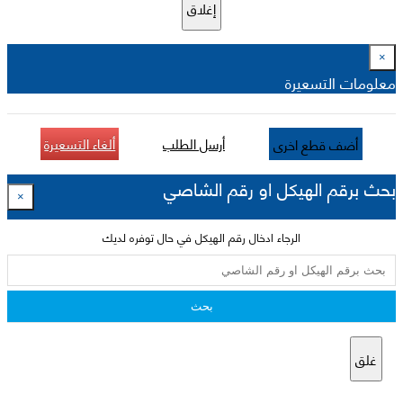
إغلاق
×
معلومات التسعيرة
أرسل الطلب
ألغاء التسعيرة
أضف قطع اخرى
بحث برقم الهيكل او رقم الشاصي
×
الرجاء ادخال رقم الهيكل في حال توفره لديك
بحث
غلق