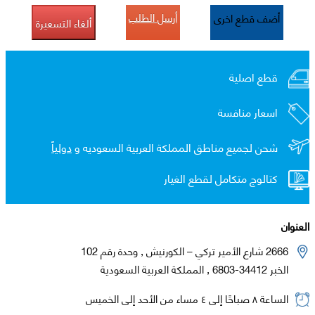
أرسل الطلب
أضف قطع اخرى
ألغاء التسعيرة
قطع اصلية
اسعار منافسة
شحن لجميع مناطق المملكة العربية السعوديه و
دولياً
كتالوج متكامل لقطع الغيار
العنوان
2666 شارع الأمير تركي – الكورنيش , وحدة رقم 102
الخبر 34412-6803 , المملكة العربية السعودية
الساعة ٨ صباحًا إلى ٤ مساء من الأحد إلى الخميس