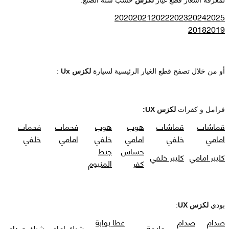
2020
2021
2022
2023
2024
2025
2018
2019
أو من خلال تصفح قطع الغيار الرئيسية لسيارة
لكزس Ux
:
فرامل و كفرات
لكزس UX:
قماشات
قماشات
هوب
هوب
فحمات
فحمات
امامي
خلفي
امامي
خلفي
امامي
خلفي
حساس
جنط
كليبر امامي
كليبر خلفي
كفر
المنيوم
بودي
لكزس UX
:
صدام
صدام
غطا بوابة
علامة
شبك امامي
شبك صدام