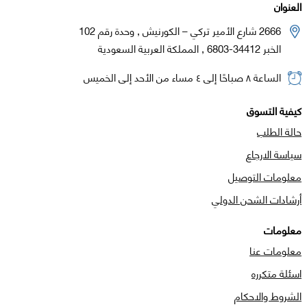
العنوان
2666 شارع الأمير تركي – الكورنيش , وحدة رقم 102
الخبر 34412-6803 , المملكة العربية السعودية
الساعة ٨ صباحًا إلى ٤ مساء من الأحد إلى الخميس
كيفية التسوق
حالة الطلب
سياسة الارجاع
معلومات التوصيل
أرشادات الشحن الدولي
معلومات
معلومات عنا
اسئلة متكرره
الشروط والاحكام