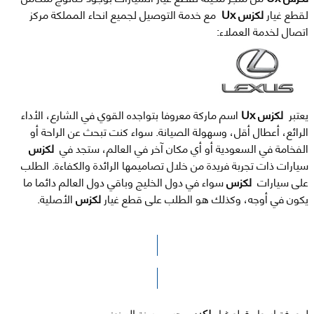
لقطع غيار
لكزس Ux
مع خدمة التوصيل لجميع انحاء المملكة مركز
اتصال لخدمة العملاء:
يعتبر
لكزس Ux
اسم ماركة معروفا بتواجده القوي في الشارع، الأداء
الرائع، أعطال أقل، وسهولة الصيانة. سواء كنت تبحث عن الراحة أو
الفخامة في السعودية أو أي مكان آخر في العالم، ستجد في
لكزس
سيارات ذات تجربة فريدة من خلال تصاميمها الرائدة والكفاءة. الطلب
على سيارات
لكزس
سواء في دول الخليج وباقي دول العالم دائما ما
يكون في أوجه، وكذلك هو الطلب على قطع غيار
لكزس
الأصلية.
الرجاء الضغط هنا للوصول لصفحة البحث
لمعرفة اسعار قطع غيار
لكزس
حسب سنة الصنع: