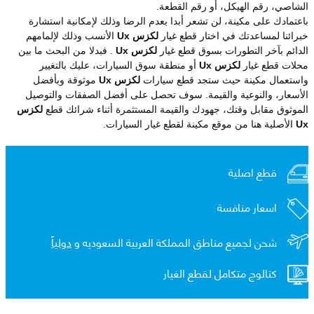
الشاصي، رقم الهيكل، أو رقم القطعة.
باعتمادك على مكينة، لن تشعر أبدا بعدم الرضا وذلك لإمكانية استشارة
خبرائنا لمساعدتك في اختار قطع غيار
لكزس Ux
الأنسب وذلك لإلمامهم
الدائم بآخر التطورات بسوق قطع غيار
لكزس Ux
. فبدلا من البحث ما بين
محلات قطع غيار
لكزس Ux
أو منطقة سوق السيارات، عليك بالتغيير
واستعمال مكينة حيث ستجد قطع سيارات
لكزس Ux
موثوقة وبأفضل
الأسعار، والنوعية والقيمة. سوف تحصل على أفضل الصفقات والتوصيل
الموثوق مقابل وقتك، جهودك والقيمة المستثمرة أثناء شرائك قطع
لكزس
Ux
الأصلية هنا من موقع مكينة لقطع غيار السيارات.
قطع اصلية
اسعار منافسة
شحن لجميع مناطق المملكة العربية السعوديه و
دولياً
كتالوج متكامل لقطع الغيار