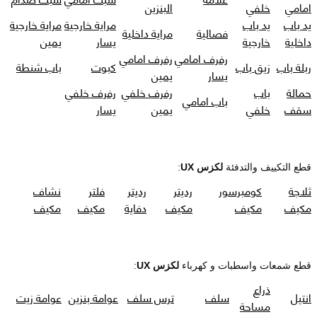
امامي
خلفي
البنزين
يد باب
يد باب
مراية خارجية
مراية خارجية
فصالية
مراية داخلية
داخلية
خارجية
يسار
يمين
رفرف امامي
رفرف امامي
ربلة باب
زيق باب
كبوت
باب شنطة
يسار
يمين
حمالة
باب
رفرف خلفي
رفرف خلفي
باب امامي
سقف
خلفي
يمين
يسار
قطع التكييف والتدفئة
لكزس UX
:
ثلاجة
كومبرسور
رديتر
رديتر
فلتر
نشاف
مكيف
مكيف
مكيف
دفاية
مكيف
مكيف
قطع شمعات واسطبات و كهرباء
لكزس UX
:
ذراع
انتيل
سلف
ترس سلف
عوامة بنزين
عوامة زيت
مساحة