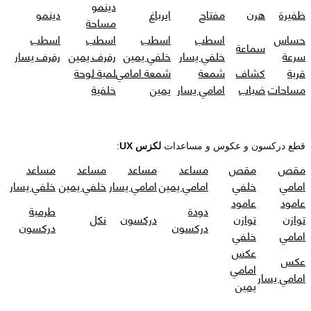
دينمو
ظفيرة
هرن
مفتاح
ايرباغ
دينمو
مساحة
حساس
اسطب
اسطب
اسطب
اسطب
سماعة
سرعة
خلفي يسار
خلفي يمين
رفرف يمين
رفرف يسار
قربة
كشاف
شمعة
شمعة امامي
لمبة لوحة
مساحات
ضباب
امامي يسار
يمين
خلفية
قطع دركسون و عكوس و مساعدات
لكزس UX
:
مقص
مقص
مساعد
مساعد
مساعد
مساعد
امامي
خلفي
امامي يمين
امامي يسار
خلفي يمين
خلفي يسار
عامود
عامود
دودة
طرمبة
توازن
توازن
دركسون
نكل
دركسون
دركسون
امامي
خلفي
عكس
عكس
امامي
امامي يسار
يمين