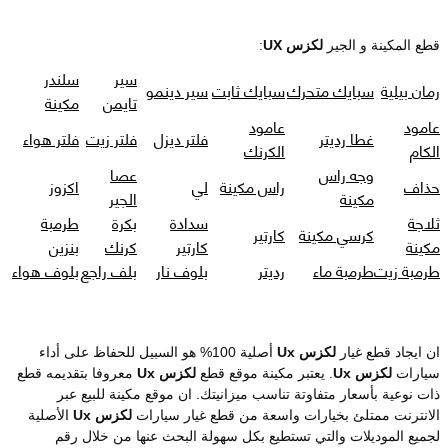
قطع المكينة و الجير
لكزس UX
:
سير
سلندر
رمان بيلية
سبايك متحرك
سبايك ثابت
سير دينمو
تايمن
مكينة
عامود
عامود
غطا رديتر
فلتر ديزل
فلتر زيت
فلتر هواء
الكام
الكرنك
وجه راس
عصا
حذاف
راس مكينة
لي
اكزوز
مكينة
الجير
ثلاجة
سدادة
بكرة
طرمبة
كرسي مكينة
كارتير
مكينة
كارتير
كرنك
بنزين
طرمبة زيت
طرمبة ماء
رديتر
بلوف نار
بلف راجع
بلوف هواء
ان ايجاد قطع غيار
لكزس Ux
أصلية 100% هو السبيل للحفاظ على أداء
سيارات
لكزس Ux
. يعتبر مكينة موقع قطع
لكزس Ux
معروفا بتقديمه قطع
ذات نوعية بأسعار متفاوتة تناسب ميزانيتك. ان موقع مكينة للبيع عبر
الانترنت ممتلئ بخيارات واسعة من قطع غيار سيارات
لكزس Ux
الأصلية
لجميع الموديلات والتي تستطيع بكل سهولة البحث عنها من خلال رقم