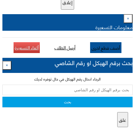
إغلاق
×
معلومات التسعيرة
أرسل الطلب
ألغاء التسعيرة
أضف قطع اخرى
بحث برقم الهيكل او رقم الشاصي
×
الرجاء ادخال رقم الهيكل في حال توفره لديك
بحث
غلق