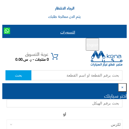
الرجاء الانتظار
يتم الان معالجة طلبك
التسعيرات
English
تسجيل جديد
تسجيل الدخول
|
عربة التسوق
0 منتجات - ر. س.0.00
بحث
×
اختر سيارتك
او