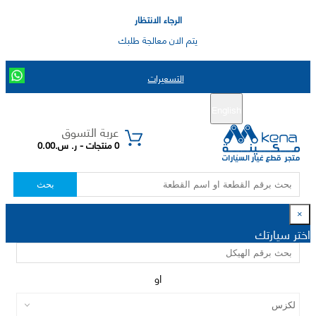
الرجاء الانتظار
يتم الان معالجة طلبك
التسعيرات
English
تسجيل جديد
تسجيل الدخول
|
عربة التسوق
0 منتجات - ر. س.0.00
بحث
×
اختر سيارتك
او