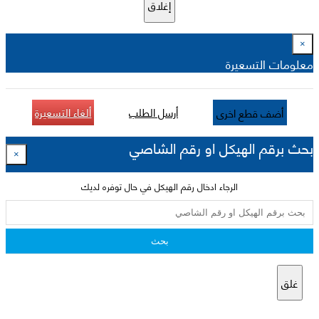
إغلاق
×
معلومات التسعيرة
أرسل الطلب
ألغاء التسعيرة
أضف قطع اخرى
بحث برقم الهيكل او رقم الشاصي
×
الرجاء ادخال رقم الهيكل في حال توفره لديك
بحث
غلق