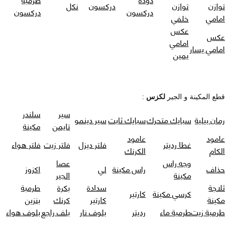
توازن
توازن
دركسون
نكل
دركسون
دركسون
امامي
خلفي
عكس
عكس
امامي
امامي يسار
يمين
قطع المكينة و الجير
لكزس
:
سير
سلندر
رمان بيلية
سبايك متحرك
سبايك ثابت
سير دينمو
تايمن
مكينة
عامود
عامود
غطا رديتر
فلتر ديزل
فلتر زيت
فلتر هواء
الكام
الكرنك
وجه راس
عصا
حذاف
راس مكينة
لي
اكزوز
مكينة
الجير
ثلاجة
سدادة
بكرة
طرمبة
كرسي مكينة
كارتير
مكينة
كارتير
كرنك
بنزين
طرمبة زيت
طرمبة ماء
رديتر
بلوف نار
بلف راجع
بلوف هواء