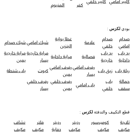
كليبر امامي
كليبر خلفي
كفر
المنيوم
بودي
لكزس
:
صدام
صدام
غطا بوابة
علامة
شبك امامي
شبك صدام
امامي
خلفي
البنزين
يد باب
يد باب
مراية خارجية
مراية خارجية
فصالية
مراية داخلية
داخلية
خارجية
يسار
يمين
رفرف امامي
رفرف امامي
ربلة باب
زيق باب
كبوت
باب شنطة
يسار
يمين
حمالة
باب
رفرف خلفي
رفرف خلفي
باب امامي
سقف
خلفي
يمين
يسار
قطع التكييف والتدفئة
لكزس
:
ثلاجة
كومبرسور
رديتر
رديتر
فلتر
نشاف
مكيف
مكيف
مكيف
دفاية
مكيف
مكيف