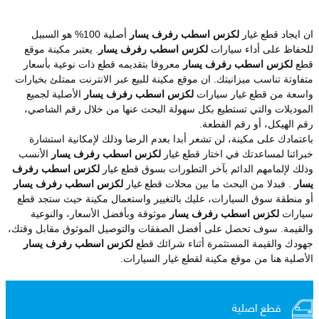
ان ايجاد قطع غيار
لكزس اسطب رفرف يسار
أصلية 100% هو السبيل
للحفاظ على أداء سيارات
لكزس اسطب رفرف يسار
. يعتبر مكينة موقع
قطع
لكزس اسطب رفرف يسار
معروفا بتقديمه قطع ذات نوعية بأسعار
متفاوتة تناسب ميزانيتك. ان موقع مكينة للبيع عبر الانترنت ممتلئ بخيارات
واسعة من قطع غيار سيارات
لكزس اسطب رفرف يسار
الأصلية لجميع
الموديلات والتي تستطيع بكل سهولة البحث عنها من خلال رقم الشاصي،
رقم الهيكل، أو رقم القطعة.
باعتمادك على مكينة، لن تشعر أبدا بعدم الرضا وذلك لإمكانية استشارة
خبرائنا لمساعدتك في اختار قطع غيار
لكزس اسطب رفرف يسار
الأنسب
وذلك لإلمامهم الدائم بآخر التطورات بسوق قطع غيار
لكزس اسطب رفرف
يسار
. فبدلا من البحث ما بين محلات قطع غيار
لكزس اسطب رفرف يسار
أو منطقة سوق السيارات، عليك بالتغيير واستعمال مكينة حيث ستجد قطع
سيارات
لكزس اسطب رفرف يسار
موثوقة وبأفضل الأسعار، والنوعية
والقيمة. سوف تحصل على أفضل الصفقات والتوصيل الموثوق مقابل وقتك،
جهودك والقيمة المستثمرة أثناء شرائك قطع
لكزس اسطب رفرف يسار
الأصلية هنا من موقع مكينة لقطع غيار السيارات.
قطع اصلية