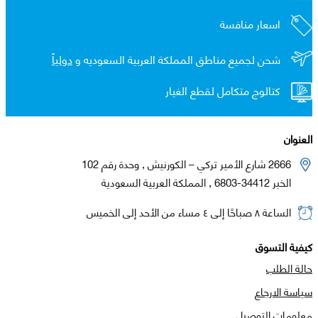
اسعار منافسة
شحن لجميع مناطق المملكة العربية السعوديه و
دولياً
كتالوج متكامل لقطع الغيار
العنوان
2666 شارع الأمير تركي – الكورنيش , وحدة رقم 102
الخبر 34412-6803 , المملكة العربية السعودية
الساعة ٨ صباحًا إلى ٤ مساء من الأحد إلى الخميس
كيفية التسوق
حالة الطلب
سياسة الارجاع
معلومات التوصيل