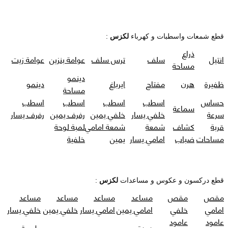
قطع شمعات واسطبات و كهرباء
لكزس
:
ذراع
انتيل
سلف
ترس سلف
عوامة بنزين
عوامة زيت
مساحة
دينمو
ظفيرة
هرن
مفتاح
ايرباغ
دينمو
مساحة
حساس
اسطب
اسطب
اسطب
اسطب
سماعة
سرعة
خلفي يسار
خلفي يمين
رفرف يمين
رفرف يسار
قربة
كشاف
شمعة
شمعة امامي
لمبة لوحة
مساحات
ضباب
امامي يسار
يمين
خلفية
قطع دركسون و عكوس و مساعدات
لكزس
:
مقص
مقص
مساعد
مساعد
مساعد
مساعد
امامي
خلفي
امامي يمين
امامي يسار
خلفي يمين
خلفي يسار
عامود
عامود
دودة
طرمبة