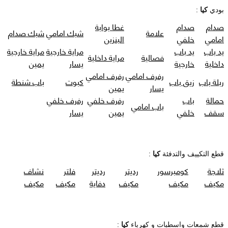
بودي
كيا
:
صدام
صدام
غطا بوابة
علامة
شبك امامي
شبك صدام
امامي
خلفي
البنزين
يد باب
يد باب
مراية خارجية
مراية خارجية
فصالية
مراية داخلية
داخلية
خارجية
يسار
يمين
رفرف امامي
رفرف امامي
ربلة باب
زيق باب
كبوت
باب شنطة
يسار
يمين
حمالة
باب
رفرف خلفي
رفرف خلفي
باب امامي
سقف
خلفي
يمين
يسار
قطع التكييف والتدفئة
كيا
:
ثلاجة
كومبرسور
رديتر
رديتر
فلتر
نشاف
مكيف
مكيف
مكيف
دفاية
مكيف
مكيف
قطع شمعات واسطبات و كهرباء
كيا
: