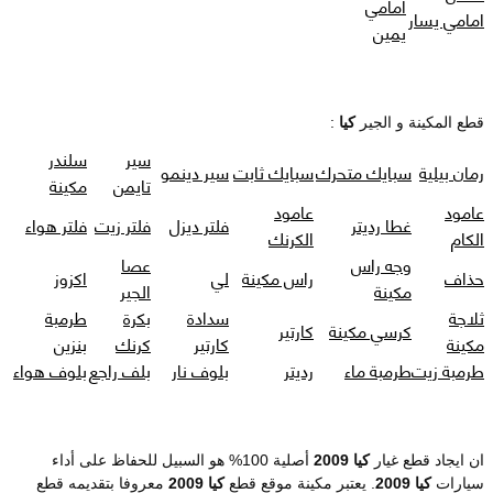
امامي
امامي يسار
يمين
قطع المكينة و الجير
كيا
:
سير
سلندر
رمان بيلية
سبايك متحرك
سبايك ثابت
سير دينمو
تايمن
مكينة
عامود
عامود
غطا رديتر
فلتر ديزل
فلتر زيت
فلتر هواء
الكام
الكرنك
وجه راس
عصا
حذاف
راس مكينة
لي
اكزوز
مكينة
الجير
ثلاجة
سدادة
بكرة
طرمبة
كرسي مكينة
كارتير
مكينة
كارتير
كرنك
بنزين
طرمبة زيت
طرمبة ماء
رديتر
بلوف نار
بلف راجع
بلوف هواء
ان ايجاد قطع غيار
كيا 2009
أصلية 100% هو السبيل للحفاظ على أداء
سيارات
كيا 2009
. يعتبر مكينة موقع قطع
كيا 2009
معروفا بتقديمه قطع