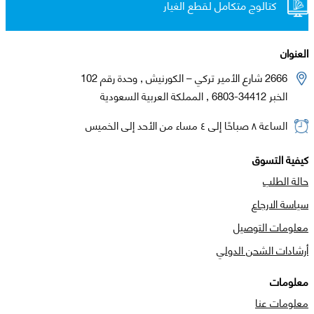
كتالوج متكامل لقطع الغيار
العنوان
2666 شارع الأمير تركي – الكورنيش , وحدة رقم 102
الخبر 34412-6803 , المملكة العربية السعودية
الساعة ٨ صباحًا إلى ٤ مساء من الأحد إلى الخميس
كيفية التسوق
حالة الطلب
سياسة الارجاع
معلومات التوصيل
أرشادات الشحن الدولي
معلومات
معلومات عنا