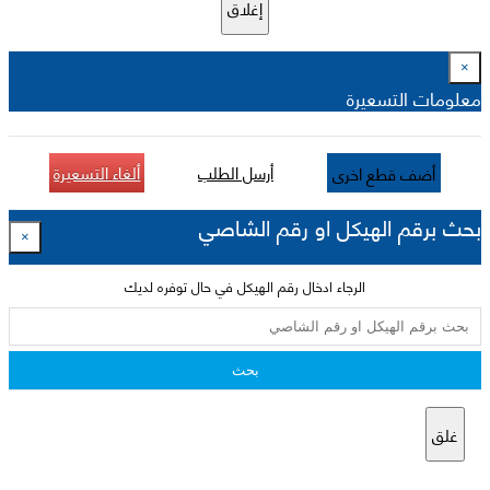
إغلاق
×
معلومات التسعيرة
أرسل الطلب
ألغاء التسعيرة
أضف قطع اخرى
بحث برقم الهيكل او رقم الشاصي
×
الرجاء ادخال رقم الهيكل في حال توفره لديك
بحث
غلق