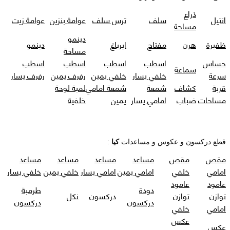
ذراع
انتيل
سلف
ترس سلف
عوامة بنزين
عوامة زيت
مساحة
دينمو
ظفيرة
هرن
مفتاح
ايرباغ
دينمو
مساحة
حساس
اسطب
اسطب
اسطب
اسطب
سماعة
سرعة
خلفي يسار
خلفي يمين
رفرف يمين
رفرف يسار
قربة
كشاف
شمعة
شمعة امامي
لمبة لوحة
مساحات
ضباب
امامي يسار
يمين
خلفية
قطع دركسون و عكوس و مساعدات
كيا
:
مقص
مقص
مساعد
مساعد
مساعد
مساعد
امامي
خلفي
امامي يمين
امامي يسار
خلفي يمين
خلفي يسار
عامود
عامود
دودة
طرمبة
توازن
توازن
دركسون
نكل
دركسون
دركسون
امامي
خلفي
عكس
عكس