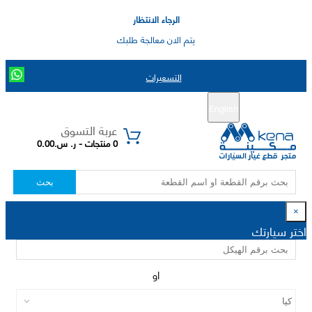
الرجاء الانتظار
يتم الان معالجة طلبك
التسعيرات
English
تسجيل جديد
تسجيل الدخول
|
عربة التسوق
0 منتجات - ر. س.0.00
بحث
×
اختر سيارتك
او