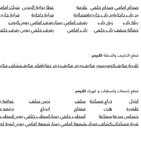
صدام امامي
صدام خلفي
علامة
غطا بوابة البنزين
شبك امام
يد باب داخلية
يد باب خارجية
فصالية
مراية داخلية
مراية خارجي
ربلة باب
زيق باب
رفرف امامي يسار
رفرف امامي يمين
كبوت
حمالة سقف
باب خلفي
باب امامي
رفرف خلفي يمين
رفرف خلفي
قطع التكييف والتدفئة
كلايسر
:
ثلاجة مكيف
كومبرسور مكيف
رديتر مكيف
رديتر دفاية
فلتر مكيف
نشاف مكي
قطع شمعات واسطبات و كهرباء
كلايسر
:
انتيل
ذراع مساحة
سلف
ترس سلف
عوامة ب
ظفيرة
هرن
مفتاح
ايرباغ
دينمو 
حساس سرعة
سماعة
اسطب خلفي يسار
اسطب خلفي يمين
اسطب ر
قربة مساحات
كشاف ضباب
شمعة امامي يسار
شمعة امامي يمين
لمبة لو