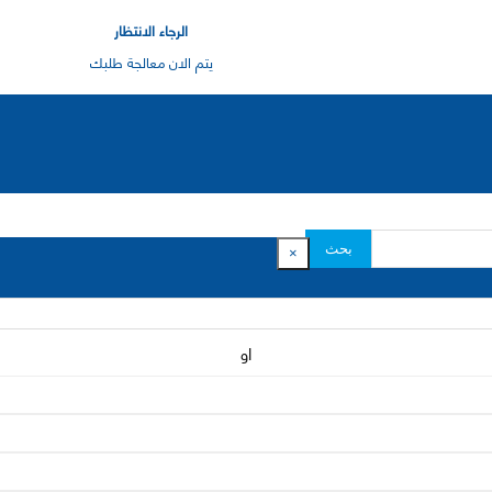
الرجاء الانتظار
يتم الان معالجة طلبك
بحث
×
او