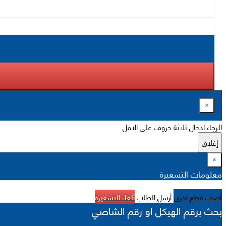
×
الرجاء ادخال ثلاثة حروف على الاقل
إغلاق
×
معلومات التسعيرة
أضف قطع اخرى
أرسل الطلب
ألغاء التسعيرة
بحث برقم الهيكل او رقم الشاصي