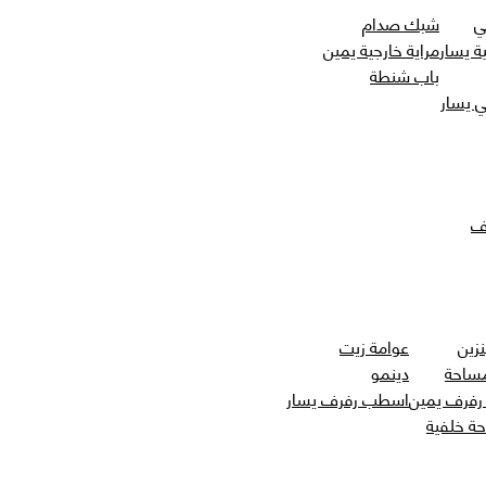
ي
شبك صدام
ة يسار
مراية خارجية يمين
باب شنطة
 يسار
ف
نزين
عوامة زيت
مساحة
دينمو
فرف يمين
اسطب رفرف يسار
حة خلفية