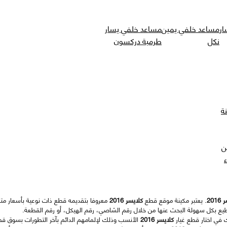
ار
مساعد خلفي يمين
مساعد خلفي يسار
نكل
طرمبة دركسون
ة
ن
201
. يعتبر مكينة موقع قطع
كلايسر 2016
معروفا بتقديمه قطع ذات نوعية بأسعار متفا
يع بكل سهولة البحث عنها من خلال رقم الشاصي، رقم الهيكل، أو رقم القطعة.
ك في اختار قطع غيار
كلايسر 2016
الأنسب وذلك لإلمامهم الدائم بآخر التطورات بسوق قط