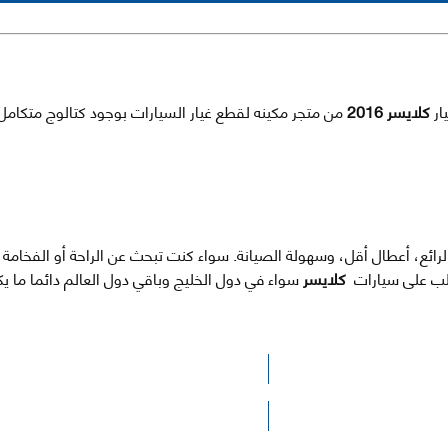
كلايسر 2016
من متجر مكينه لقطع غيار السيارات بوجود كتالوج متكامل
الرائع، أعطال أقل، وسهولة الصيانة. سواء كنت تبحث عن الراحة أو الفخام
لطلب على سيارات
كلايسر
سواء في دول الخليج وباقي دول العالم دائما ما
الرجاء الضغط هنا للوصول لصفحة البحث