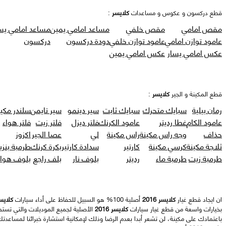
قطع دركسون و عكوس و مساعدات
كلايسر
:
مقص امامي
مقص خلفي
مساعد امامي يمين
مساعد امامي يس
عامود توازن امامي
عامود توازن خلفي
دودة دركسون
دركسون
عكس امامي يسار
عكس امامي يمين
قطع المكينة و الجير
كلايسر
:
رمان بيلية
سبايك متحرك
سبايك ثابت
سير دينمو
سير تايمن
سلندر مكين
عامود الكام
غطا رديتر
عامود الكرنك
فلتر ديزل
فلتر زيت
فلتر هواء
حذاف
وجه راس مكينة
راس مكينة
لي
عصا الجير
اكزوز
ثلاجة مكينة
كرسي مكينة
كارتير
سدادة كارتير
بكرة كرنك
طرمبة بنزي
طرمبة زيت
طرمبة ماء
رديتر
بلوف نار
بلف راجع
بلوف هواء
ان ايجاد قطع غيار
كلايسر 2016
أصلية 100% هو السبيل للحفاظ على أداء سيارات
كلايسر 6
بخيارات واسعة من قطع غيار سيارات
كلايسر 2016
الأصلية لجميع الموديلات والتي تستط
باعتمادك على مكينة، لن تشعر أبدا بعدم الرضا وذلك لإمكانية استشارة خبرائنا لمساعدت