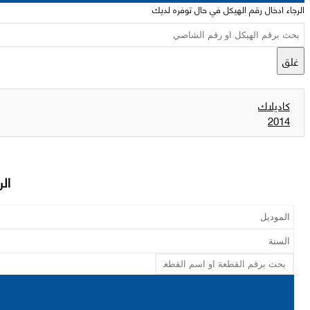
الرجاء ادخال رقم الهيكل في حال توفره لديك
غلق
كاديلاك
2014
الر