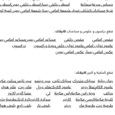
حساس سرعة
سماعة
اسطب خلفي يسار
اسطب خلفي يمين
اسطب ر
قربة مساحات
كشاف ضباب
شمعة امامي يسار
شمعة امامي يمين
لمبة لو
قطع دركسون و عكوس و مساعدات
كاديلاك
:
مقص امامي
مقص خلفي
مساعد امامي يمين
مساعد امامي يس
عامود توازن امامي
عامود توازن خلفي
دودة دركسون
دركسون
عكس امامي يسار
عكس امامي يمين
قطع المكينة و الجير
كاديلاك
:
رمان بيلية
سبايك متحرك
سبايك ثابت
سير دينمو
سير تايمن
سلندر مكين
عامود الكام
غطا رديتر
عامود الكرنك
فلتر ديزل
فلتر زيت
فلتر هواء
حذاف
وجه راس مكينة
راس مكينة
لي
عصا الجير
اكزوز
ثلاجة مكينة
كرسي مكينة
كارتير
سدادة كارتير
بكرة كرنك
طرمبة بنزي
طرمبة زيت
طرمبة ماء
رديتر
بلوف نار
بلف راجع
بلوف هواء