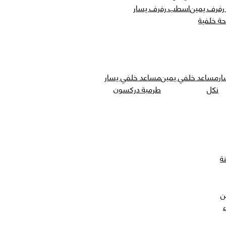
فرف يمين
اسطب رفرف يسار
حة خلفية
ار
مساعد خلفي يمين
مساعد خلفي يسار
نكل
طرمبة دركسون
ة
ن