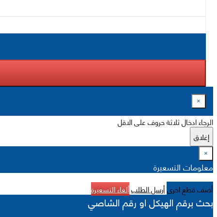
×
الرجاء ادخال ثلاثة حروف على الاقل
إغلاق
×
معلومات التسعيرة
أضف قطع اخرى
أرسل الطلب
ألغاء التسعيرة
بحث برقم الهيكل او رقم الشاصي