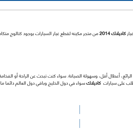
كاديلاك 2014
من متجر مكينه لقطع غيار السيارات بوجود كتالوج متكا
 الرائع، أعطال أقل، وسهولة الصيانة. سواء كنت تبحث عن الراحة أو الفخام
الطلب على سيارات
كاديلاك
سواء في دول الخليج وباقي دول العالم دائما م
الرجاء الضغط هنا للوصول لصفحة البحث