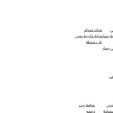
ي
شبك صدام
ة يسار
مراية خارجية يمين
باب شنطة
 يسار
ف
نزين
عوامة زيت
مساحة
دينمو