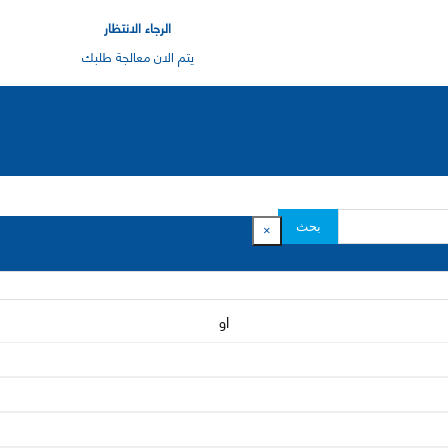
الرجاء الانتظار
يتم الان معالجة طلبك
بحث
×
او