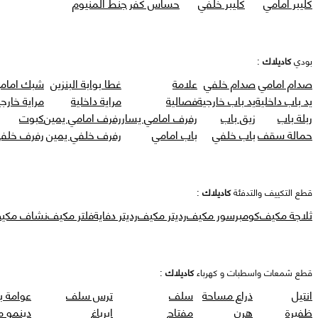
كليبر امامي
كليبر خلفي
حساس كفر
جنط المنيوم
بودي
كاديلاك
:
صدام امامي
صدام خلفي
علامة
غطا بوابة البنزين
شبك امام
يد باب داخلية
يد باب خارجية
فصالية
مراية داخلية
مراية خارجي
ربلة باب
زيق باب
رفرف امامي يسار
رفرف امامي يمين
كبوت
حمالة سقف
باب خلفي
باب امامي
رفرف خلفي يمين
رفرف خلفي
قطع التكييف والتدفئة
كاديلاك
:
ثلاجة مكيف
كومبرسور مكيف
رديتر مكيف
رديتر دفاية
فلتر مكيف
نشاف مكي
قطع شمعات واسطبات و كهرباء
كاديلاك
:
انتيل
ذراع مساحة
سلف
ترس سلف
عوامة ب
ظفيرة
هرن
مفتاح
ايرباغ
دينمو 