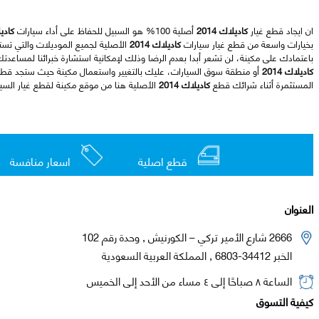
ان ايجاد قطع غيار
كاديلاك 2014
أصلية 100% هو السبيل للحفاظ على أداء سيارات
كاديلا
بخيارات واسعة من قطع غيار سيارات
كاديلاك 2014
الأصلية لجميع الموديلات والتي تس
باعتمادك على مكينة، لن تشعر أبدا بعدم الرضا وذلك لإمكانية استشارة خبرائنا لمساعدت
كاديلاك 2014
أو منطقة سوق السيارات، عليك بالتغيير واستعمال مكينة حيث ستجد قط
المستثمرة أثناء شرائك قطع
كاديلاك 2014
الأصلية هنا من موقع مكينة لقطع غيار السيا
قطع اصلية
اسعار منافسة
العنوان
2666 شارع الأمير تركي – الكورنيش , وحدة رقم 102
الخبر 34412-6803 , المملكة العربية السعودية
الساعة ٨ صباحًا إلى ٤ مساء من الأحد إلى الخميس
كيفية التسوق