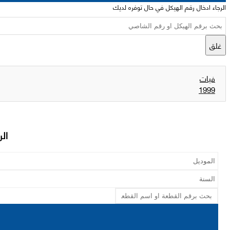
الرجاء ادخال رقم الهيكل في حال توفره لديك
غلق
فيات
1999
الر