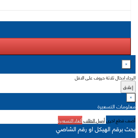
×
الرجاء ادخال ثلاثة حروف على الاقل
إغلاق
×
معلومات التسعيرة
أضف قطع اخرى
أرسل الطلب
ألغاء التسعيرة
بحث برقم الهيكل او رقم الشاصي