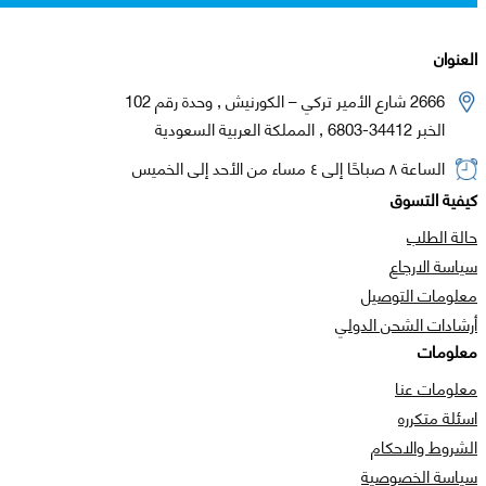
العنوان
2666 شارع الأمير تركي – الكورنيش , وحدة رقم 102
الخبر 34412-6803 , المملكة العربية السعودية
الساعة ٨ صباحًا إلى ٤ مساء من الأحد إلى الخميس
كيفية التسوق
حالة الطلب
سياسة الارجاع
معلومات التوصيل
أرشادات الشحن الدولي
معلومات
معلومات عنا
اسئلة متكرره
الشروط والاحكام
سياسة الخصوصية