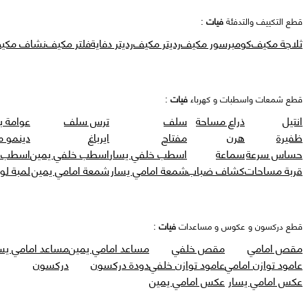
قطع التكييف والتدفئة
فيات
:
ثلاجة مكيف
كومبرسور مكيف
رديتر مكيف
رديتر دفاية
فلتر مكيف
نشاف مكي
قطع شمعات واسطبات و كهرباء
فيات
:
انتيل
ذراع مساحة
سلف
ترس سلف
عوامة ب
ظفيرة
هرن
مفتاح
ايرباغ
دينمو 
حساس سرعة
سماعة
اسطب خلفي يسار
اسطب خلفي يمين
اسطب ر
قربة مساحات
كشاف ضباب
شمعة امامي يسار
شمعة امامي يمين
لمبة لو
قطع دركسون و عكوس و مساعدات
فيات
:
مقص امامي
مقص خلفي
مساعد امامي يمين
مساعد امامي يس
عامود توازن امامي
عامود توازن خلفي
دودة دركسون
دركسون
عكس امامي يسار
عكس امامي يمين