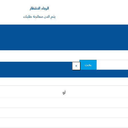
الرجاء الانتظار
يتم الان معالجة طلبك
بحث
×
او