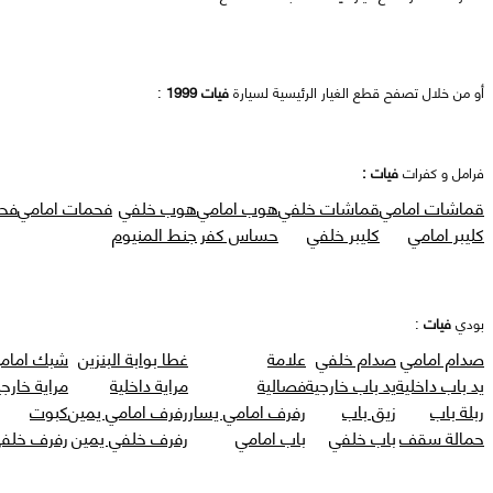
أو من خلال تصفح قطع الغيار الرئيسية لسيارة
فيات 1999
:
فرامل و كفرات
فيات :
قماشات امامي
قماشات خلفي
هوب امامي
هوب خلفي
فحمات امامي
فح
كليبر امامي
كليبر خلفي
حساس كفر
جنط المنيوم
بودي
فيات
:
صدام امامي
صدام خلفي
علامة
غطا بوابة البنزين
شبك امام
يد باب داخلية
يد باب خارجية
فصالية
مراية داخلية
مراية خارجي
ربلة باب
زيق باب
رفرف امامي يسار
رفرف امامي يمين
كبوت
حمالة سقف
باب خلفي
باب امامي
رفرف خلفي يمين
رفرف خلفي