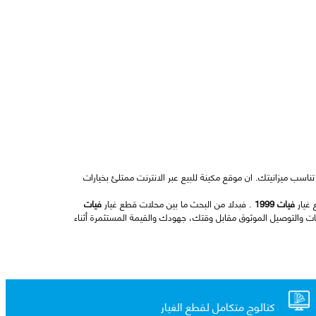
ناسب ميزانيتك. ان موقع مكينة للبيع عبر الانترنت ممتلئ بخيارات
غيار
فيات 1999
. فبدلا من البحث ما بين محلات قطع غيار
فيات
والتوصيل الموثوق مقابل وقتك، جهودك والقيمة المستثمرة أثناء
كتالوج متكامل لقطع الغيار