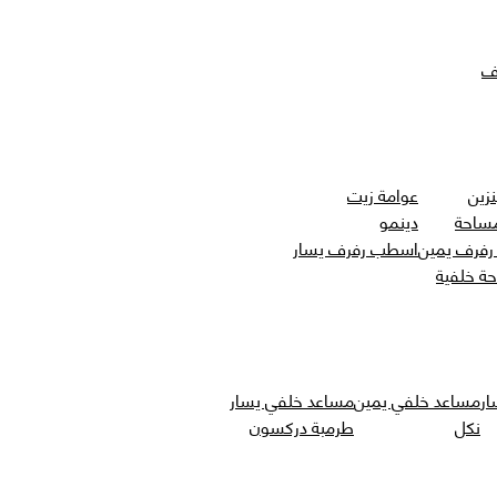
ف
نزين
عوامة زيت
مساحة
دينمو
فرف يمين
اسطب رفرف يسار
حة خلفية
ار
مساعد خلفي يمين
مساعد خلفي يسار
نكل
طرمبة دركسون