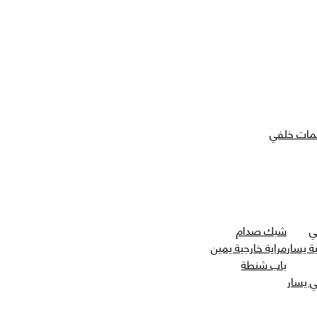
مات خلفي
ي
شبك صدام
ة يسار
مراية خارجية يمين
باب شنطة
 يسار