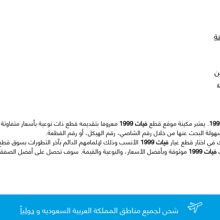
ة
ن
. يعتبر مكينة موقع قطع
فيات 1999
معروفا بتقديمه قطع ذات نوعية بأسعار متفاوتة ت
هولة البحث عنها من خلال رقم الشاصي، رقم الهيكل، أو رقم القطعة.
ك في اختار قطع غيار
فيات 1999
الأنسب وذلك لإلمامهم الدائم بآخر التطورات بسوق قطع 
ت
فيات 1999
موثوقة وبأفضل الأسعار، والنوعية والقيمة. سوف تحصل على أفضل الصفقات 
شحن لجميع مناطق المملكة العربية السعوديه و
دولياً