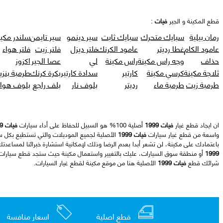
قطع المكينة و الجير
فيات
:
رمان بيلية
سبايك متحرك
سبايك ثابت
سير دينمو
سير تايمن
سلندر مكين
عامود الكام
غطا رديتر
عامود الكرنك
فلتر ديزل
فلتر زيت
فلتر هواء
حذاف
وجه راس مكينة
راس مكينة
لي
عصا الجير
اكزوز
ثلاجة مكينة
كرسي مكينة
كارتير
سدادة كارتير
بكرة كرنك
طرمبة بنزي
طرمبة زيت
طرمبة ماء
رديتر
بلوف نار
بلف راجع
بلوف هواء
ان ايجاد قطع غيار
فيات 1999
أصلية 100% هو السبيل للحفاظ على أداء سيارات
فيات 1999
واسعة من قطع غيار سيارات
فيات 1999
الأصلية لجميع الموديلات والتي تستطيع بكل س
باعتمادك على مكينة، لن تشعر أبدا بعدم الرضا وذلك لإمكانية استشارة خبرائنا لمساعدت
1999
أو منطقة سوق السيارات، عليك بالتغيير واستعمال مكينة حيث ستجد قطع سيارا
شرائك قطع
فيات 1999
الأصلية هنا من موقع مكينة لقطع غيار السيارات.
قطع اصلية
اسعار منافسة