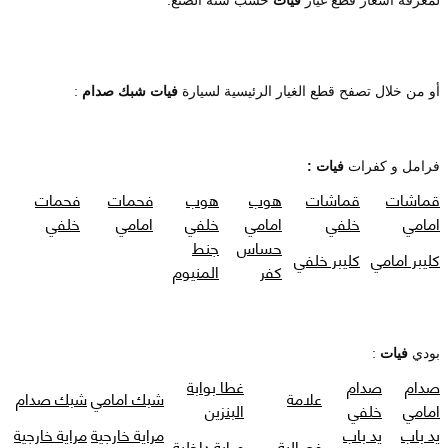
أو من خلال تصفح قطع الغيار الرئيسية لسيارة
فيات شبك صدام
:
فرامل و كفرات
فيات :
قماشات
قماشات
هوب
هوب
فحمات
فحمات
امامي
خلفي
امامي
خلفي
امامي
خلفي
حساس
جنط
كليبر امامي
كليبر خلفي
كفر
المنيوم
بودي
فيات
:
صدام
صدام
غطا بوابة
علامة
شبك امامي
شبك صدام
امامي
خلفي
البنزين
يد باب
يد باب
مراية خارجية
مراية خارجية
فصالية
مراية داخلية