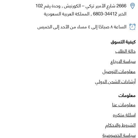
2666 شارع الأمير تركي – الكورنيش , وحدة رقم 102
الخبر 34412-6803 , المملكة العربية السعودية
الساعة ٨ صباحًا إلى ٤ مساء من الأحد إلى الخميس
كيفية التسوق
حالة الطلب
سياسة الارجاع
معلومات التوصيل
أرشادات الشحن الدولي
معلومات
معلومات عنا
اسئلة متكرره
الشروط والاحكام
سياسة الخصوصية