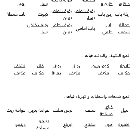
داخلية
خارجية
يسار
يمين
رفرف امامي
رفرف امامي
ربلة باب
زيق باب
كبوت
باب شنطة
يسار
يمين
حمالة
باب
رفرف خلفي
رفرف خلفي
باب امامي
سقف
خلفي
يمين
يسار
قطع التكييف والتدفئة
فيات
:
ثلاجة
كومبرسور
رديتر
رديتر
فلتر
نشاف
مكيف
مكيف
مكيف
دفاية
مكيف
مكيف
قطع شمعات واسطبات و كهرباء
فيات
:
ذراع
انتيل
سلف
ترس سلف
عوامة بنزين
عوامة زيت
مساحة
دينمو
ظفيرة
هرن
مفتاح
ايرباغ
دينمو
مساحة