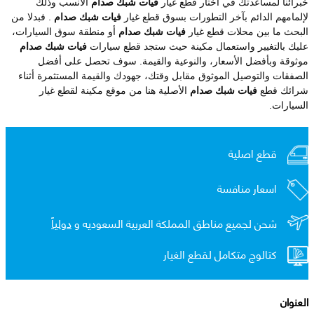
خبرائنا لمساعدتك في اختار قطع غيار
فيات شبك صدام
الأنسب وذلك
لإلمامهم الدائم بآخر التطورات بسوق قطع غيار
فيات شبك صدام
. فبدلا من
البحث ما بين محلات قطع غيار
فيات شبك صدام
أو منطقة سوق السيارات،
عليك بالتغيير واستعمال مكينة حيث ستجد قطع سيارات
فيات شبك صدام
موثوقة وبأفضل الأسعار، والنوعية والقيمة. سوف تحصل على أفضل
الصفقات والتوصيل الموثوق مقابل وقتك، جهودك والقيمة المستثمرة أثناء
شرائك قطع
فيات شبك صدام
الأصلية هنا من موقع مكينة لقطع غيار
السيارات.
قطع اصلية
اسعار منافسة
شحن لجميع مناطق المملكة العربية السعوديه و
دولياً
كتالوج متكامل لقطع الغيار
العنوان