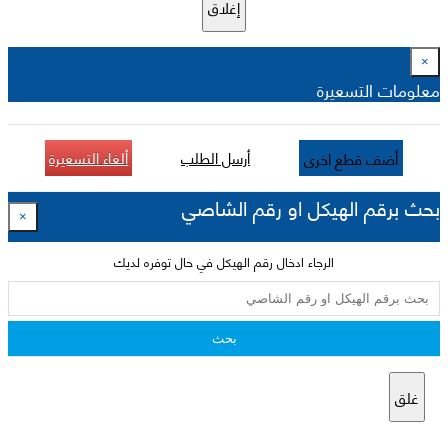
إغلاق
×
معلومات التسعيرة
أرسل الطلب
ألغاء التسعيرة
أضف قطع اخرى
بحث برقم الهيكل او رقم الشاصي
×
الرجاء ادخال رقم الهيكل في حال توفره لديك
بحث
غلق