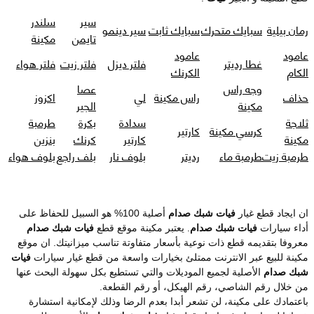
سير
سلندر
رمان بيلية
سبايك متحرك
سبايك ثابت
سير دينمو
تايمن
مكينة
عامود
عامود
غطا رديتر
فلتر ديزل
فلتر زيت
فلتر هواء
الكام
الكرنك
وجه راس
عصا
حذاف
راس مكينة
لي
اكزوز
مكينة
الجير
ثلاجة
سدادة
بكرة
طرمبة
كرسي مكينة
كارتير
مكينة
كارتير
كرنك
بنزين
طرمبة زيت
طرمبة ماء
رديتر
بلوف نار
بلف راجع
بلوف هواء
ان ايجاد قطع غيار
فيات شبك صدام
أصلية 100% هو السبيل للحفاظ على
أداء سيارات
فيات شبك صدام
. يعتبر مكينة موقع قطع
فيات شبك صدام
معروفا بتقديمه قطع ذات نوعية بأسعار متفاوتة تناسب ميزانيتك. ان موقع
مكينة للبيع عبر الانترنت ممتلئ بخيارات واسعة من قطع غيار سيارات
فيات
شبك صدام
الأصلية لجميع الموديلات والتي تستطيع بكل سهولة البحث عنها
من خلال رقم الشاصي، رقم الهيكل، أو رقم القطعة.
باعتمادك على مكينة، لن تشعر أبدا بعدم الرضا وذلك لإمكانية استشارة