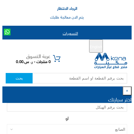
الرجاء الانتظار
يتم الان معالجة طلبك
التسعيرات
English
تسجيل جديد
تسجيل الدخول
|
عربة التسوق
0 منتجات - ر. س.0.00
بحث
×
اختر سيارتك
او