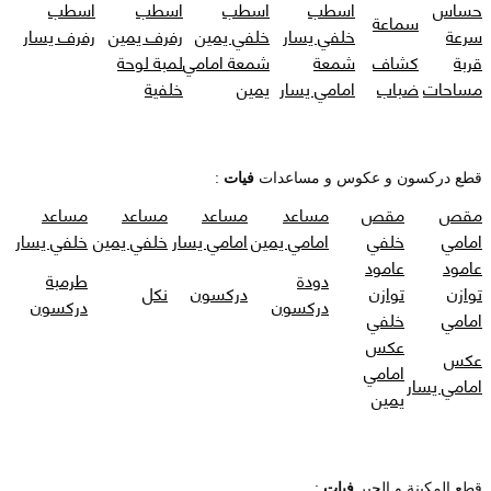
حساس
اسطب
اسطب
اسطب
اسطب
سماعة
سرعة
خلفي يسار
خلفي يمين
رفرف يمين
رفرف يسار
قربة
كشاف
شمعة
شمعة امامي
لمبة لوحة
مساحات
ضباب
امامي يسار
يمين
خلفية
قطع دركسون و عكوس و مساعدات
فيات
:
مقص
مقص
مساعد
مساعد
مساعد
مساعد
امامي
خلفي
امامي يمين
امامي يسار
خلفي يمين
خلفي يسار
عامود
عامود
دودة
طرمبة
توازن
توازن
دركسون
نكل
دركسون
دركسون
امامي
خلفي
عكس
عكس
امامي
امامي يسار
يمين
قطع المكينة و الجير
فيات
: