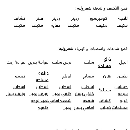
قطع التكييف والتدفئة
شفروليه
:
ثلاجة
كومبرسور
رديتر
رديتر
فلتر
نشاف
مكيف
مكيف
مكيف
دفاية
مكيف
مكيف
قطع شمعات واسطبات و كهرباء
شفروليه
:
ذراع
انتيل
سلف
ترس سلف
عوامة بنزين
عوامة زيت
مساحة
دينمو
ظفيرة
هرن
مفتاح
ايرباغ
دينمو
مساحة
حساس
اسطب
اسطب
اسطب
اسطب
سماعة
سرعة
خلفي يسار
خلفي يمين
رفرف يمين
رفرف يسار
قربة
كشاف
شمعة
شمعة امامي
لمبة لوحة
مساحات
ضباب
امامي يسار
يمين
خلفية