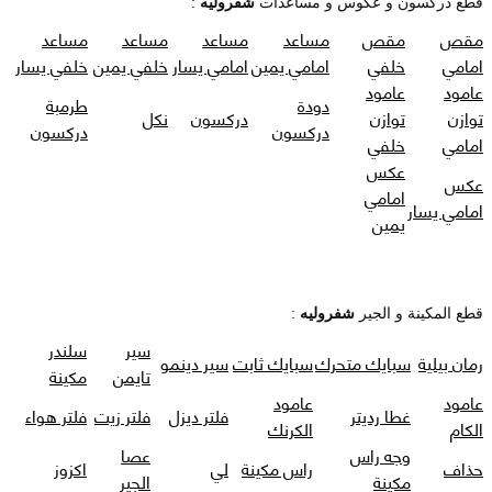
قطع دركسون و عكوس و مساعدات
شفروليه
:
مقص
مقص
مساعد
مساعد
مساعد
مساعد
امامي
خلفي
امامي يمين
امامي يسار
خلفي يمين
خلفي يسار
عامود
عامود
دودة
طرمبة
توازن
توازن
دركسون
نكل
دركسون
دركسون
امامي
خلفي
عكس
عكس
امامي
امامي يسار
يمين
قطع المكينة و الجير
شفروليه
:
سير
سلندر
رمان بيلية
سبايك متحرك
سبايك ثابت
سير دينمو
تايمن
مكينة
عامود
عامود
غطا رديتر
فلتر ديزل
فلتر زيت
فلتر هواء
الكام
الكرنك
وجه راس
عصا
حذاف
راس مكينة
لي
اكزوز
مكينة
الجير