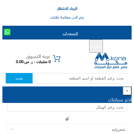
الرجاء الانتظار
يتم الان معالجة طلبك
التسعيرات
English
تسجيل جديد
تسجيل الدخول
|
عربة التسوق
0 منتجات - ر. س.0.00
بحث
×
اختر سيارتك
او