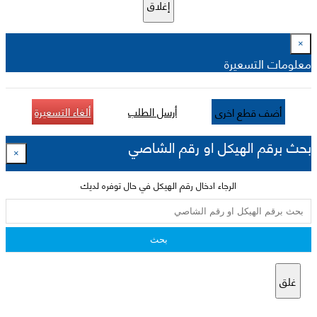
إغلاق
×
معلومات التسعيرة
أرسل الطلب
ألغاء التسعيرة
أضف قطع اخرى
بحث برقم الهيكل او رقم الشاصي
×
الرجاء ادخال رقم الهيكل في حال توفره لديك
بحث
غلق