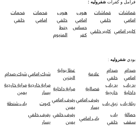
فرامل و كفرات
شفروليه :
قماشات
قماشات
هوب
هوب
فحمات
فحمات
امامي
خلفي
امامي
خلفي
امامي
خلفي
حساس
جنط
كليبر امامي
كليبر خلفي
كفر
المنيوم
بودي
شفروليه
:
صدام
صدام
غطا بوابة
علامة
شبك امامي
شبك صدام
امامي
خلفي
البنزين
يد باب
يد باب
مراية خارجية
مراية خارجية
فصالية
مراية داخلية
داخلية
خارجية
يسار
يمين
رفرف امامي
رفرف امامي
ربلة باب
زيق باب
كبوت
باب شنطة
يسار
يمين
حمالة
باب
رفرف خلفي
رفرف خلفي
باب امامي
سقف
خلفي
يمين
يسار