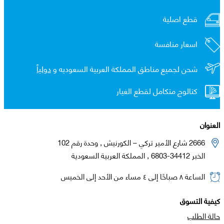
قطع اصلية
اسعار منافسة
شحن لجميع مناطق المملكة العربية السعوديه و
دولياً
كتالوج متكامل لقطع الغيار
العنوان
2666 شارع الأمير تركي – الكورنيش , وحدة رقم 102
الخبر 34412-6803 , المملكة العربية السعودية
الساعة ٨ صباحًا إلى ٤ مساء من الأحد إلى الخميس
كيفية التسوق
حالة الطلب