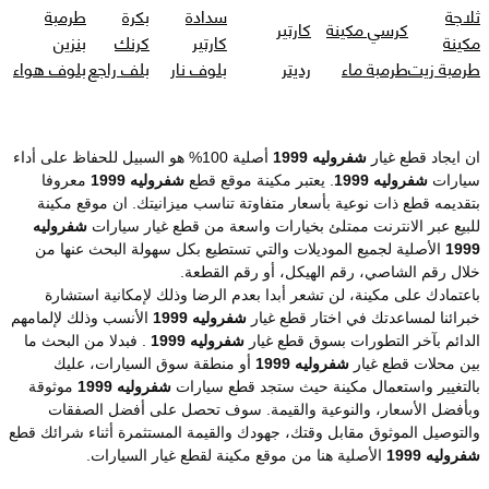
ثلاجة
سدادة
بكرة
طرمبة
كرسي مكينة
كارتير
مكينة
كارتير
كرنك
بنزين
طرمبة زيت
طرمبة ماء
رديتر
بلوف نار
بلف راجع
بلوف هواء
ان ايجاد قطع غيار
شفروليه 1999
أصلية 100% هو السبيل للحفاظ على أداء
سيارات
شفروليه 1999
. يعتبر مكينة موقع قطع
شفروليه 1999
معروفا
بتقديمه قطع ذات نوعية بأسعار متفاوتة تناسب ميزانيتك. ان موقع مكينة
للبيع عبر الانترنت ممتلئ بخيارات واسعة من قطع غيار سيارات
شفروليه
1999
الأصلية لجميع الموديلات والتي تستطيع بكل سهولة البحث عنها من
خلال رقم الشاصي، رقم الهيكل، أو رقم القطعة.
باعتمادك على مكينة، لن تشعر أبدا بعدم الرضا وذلك لإمكانية استشارة
خبرائنا لمساعدتك في اختار قطع غيار
شفروليه 1999
الأنسب وذلك لإلمامهم
الدائم بآخر التطورات بسوق قطع غيار
شفروليه 1999
. فبدلا من البحث ما
بين محلات قطع غيار
شفروليه 1999
أو منطقة سوق السيارات، عليك
بالتغيير واستعمال مكينة حيث ستجد قطع سيارات
شفروليه 1999
موثوقة
وبأفضل الأسعار، والنوعية والقيمة. سوف تحصل على أفضل الصفقات
والتوصيل الموثوق مقابل وقتك، جهودك والقيمة المستثمرة أثناء شرائك قطع
شفروليه 1999
الأصلية هنا من موقع مكينة لقطع غيار السيارات.