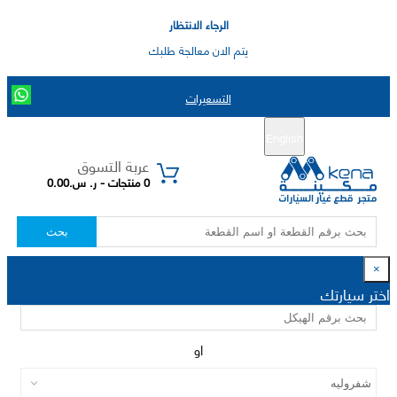
الرجاء الانتظار
يتم الان معالجة طلبك
التسعيرات
English
تسجيل جديد
تسجيل الدخول
|
عربة التسوق
0 منتجات - ر. س.0.00
بحث
×
اختر سيارتك
او