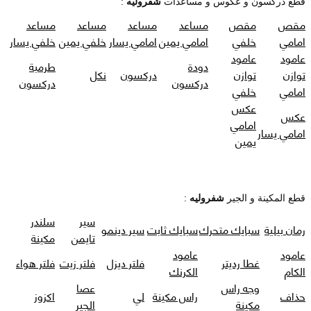
قطع دركسون و عكوس و مساعدات
شفروليه
:
مقص
مقص
مساعد
مساعد
مساعد
مساعد
امامي
خلفي
امامي يمين
امامي يسار
خلفي يمين
خلفي يسار
عامود
عامود
دودة
طرمبة
توازن
توازن
دركسون
نكل
دركسون
دركسون
امامي
خلفي
عكس
عكس
امامي
امامي يسار
يمين
قطع المكينة و الجير
شفروليه
:
سير
سلندر
رمان بيلية
سبايك متحرك
سبايك ثابت
سير دينمو
تايمن
مكينة
عامود
عامود
غطا رديتر
فلتر ديزل
فلتر زيت
فلتر هواء
الكام
الكرنك
وجه راس
عصا
حذاف
راس مكينة
لي
اكزوز
مكينة
الجير