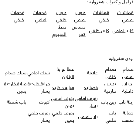
فرامل و كفرات
شفروليه :
قماشات
قماشات
هوب
هوب
فحمات
فحمات
امامي
خلفي
امامي
خلفي
امامي
خلفي
حساس
جنط
كليبر امامي
كليبر خلفي
كفر
المنيوم
بودي
شفروليه
:
صدام
صدام
غطا بوابة
علامة
شبك امامي
شبك صدام
امامي
خلفي
البنزين
يد باب
يد باب
مراية خارجية
مراية خارجية
فصالية
مراية داخلية
داخلية
خارجية
يسار
يمين
رفرف امامي
رفرف امامي
ربلة باب
زيق باب
كبوت
باب شنطة
يسار
يمين
حمالة
باب
رفرف خلفي
رفرف خلفي
باب امامي
سقف
خلفي
يمين
يسار