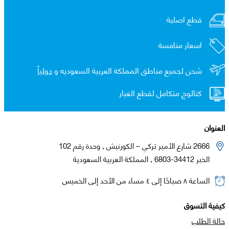
قطع اصلية
اسعار منافسة
شحن لجميع مناطق المملكة العربية السعوديه و
دولياً
كتالوج متكامل لقطع الغيار
العنوان
2666 شارع الأمير تركي – الكورنيش , وحدة رقم 102
الخبر 34412-6803 , المملكة العربية السعودية
الساعة ٨ صباحًا إلى ٤ مساء من الأحد إلى الخميس
كيفية التسوق
حالة الطلب