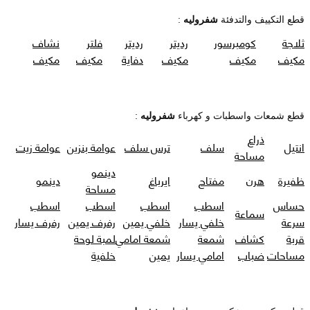
قطع التكييف والتدفئة
شفروليه
:
ثلاجة
كومبرسور
رديتر
رديتر
فلتر
نشاف
مكيف
مكيف
مكيف
دفاية
مكيف
مكيف
قطع شمعات واسطبات و كهرباء
شفروليه
:
ذراع
انتيل
سلف
ترس سلف
عوامة بنزين
عوامة زيت
مساحة
دينمو
ظفيرة
هرن
مفتاح
ايرباغ
دينمو
مساحة
حساس
اسطب
اسطب
اسطب
اسطب
سماعة
سرعة
خلفي يسار
خلفي يمين
رفرف يمين
رفرف يسار
قربة
كشاف
شمعة
شمعة امامي
لمبة لوحة
مساحات
ضباب
امامي يسار
يمين
خلفية