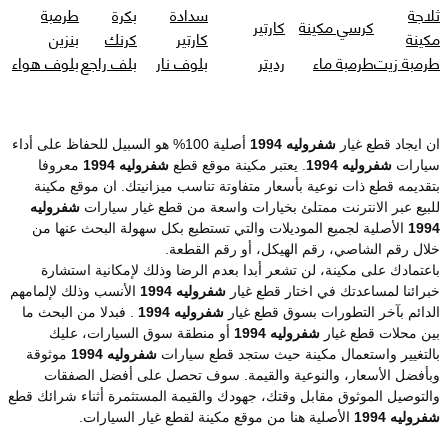
ثلاجة
سدادة
بكرة
طرمبة
كرسي مكينة
كارتير
مكينة
كارتير
كرنك
بنزين
طرمبة زيت
طرمبة ماء
رديتر
بلوف نار
بلف راجع
بلوف هواء
ان ايجاد قطع غيار
شفروليه 1994
أصلية 100% هو السبيل للحفاظ على أداء
سيارات
شفروليه 1994
. يعتبر مكينة موقع قطع
شفروليه 1994
معروفا
بتقديمه قطع ذات نوعية بأسعار متفاوتة تناسب ميزانيتك. ان موقع مكينة
للبيع عبر الانترنت ممتلئ بخيارات واسعة من قطع غيار سيارات
شفروليه
1994
الأصلية لجميع الموديلات والتي تستطيع بكل سهولة البحث عنها من
خلال رقم الشاصي، رقم الهيكل، أو رقم القطعة.
باعتمادك على مكينة، لن تشعر أبدا بعدم الرضا وذلك لإمكانية استشارة
خبرائنا لمساعدتك في اختار قطع غيار
شفروليه 1994
الأنسب وذلك لإلمامهم
الدائم بآخر التطورات بسوق قطع غيار
شفروليه 1994
. فبدلا من البحث ما
بين محلات قطع غيار
شفروليه 1994
أو منطقة سوق السيارات، عليك
بالتغيير واستعمال مكينة حيث ستجد قطع سيارات
شفروليه 1994
موثوقة
وبأفضل الأسعار، والنوعية والقيمة. سوف تحصل على أفضل الصفقات
والتوصيل الموثوق مقابل وقتك، جهودك والقيمة المستثمرة أثناء شرائك قطع
شفروليه 1994
الأصلية هنا من موقع مكينة لقطع غيار السيارات.