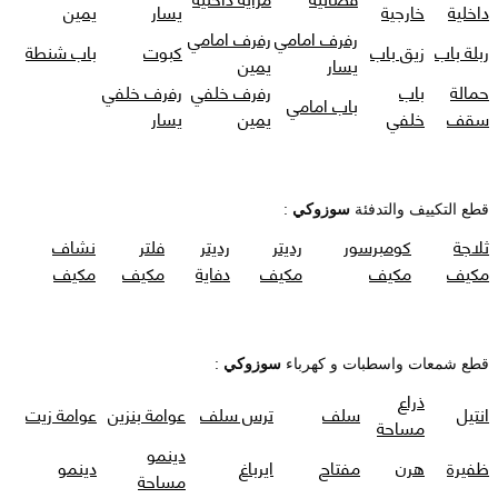
داخلية
خارجية
يسار
يمين
رفرف امامي
رفرف امامي
ربلة باب
زيق باب
كبوت
باب شنطة
يسار
يمين
حمالة
باب
رفرف خلفي
رفرف خلفي
باب امامي
سقف
خلفي
يمين
يسار
قطع التكييف والتدفئة
سوزوكي
:
ثلاجة
كومبرسور
رديتر
رديتر
فلتر
نشاف
مكيف
مكيف
مكيف
دفاية
مكيف
مكيف
قطع شمعات واسطبات و كهرباء
سوزوكي
:
ذراع
انتيل
سلف
ترس سلف
عوامة بنزين
عوامة زيت
مساحة
دينمو
ظفيرة
هرن
مفتاح
ايرباغ
دينمو
مساحة