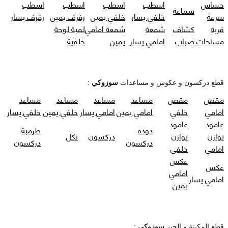
حساس
اسطب
اسطب
اسطب
اسطب
سماعة
سرعة
خلفي يسار
خلفي يمين
رفرف يمين
رفرف يسار
قربة
كشاف
شمعة
شمعة امامي
لمبة لوحة
مساحات
ضباب
امامي يسار
يمين
خلفية
قطع دركسون و عكوس و مساعدات
سوزوكي
:
مقص
مقص
مساعد
مساعد
مساعد
مساعد
امامي
خلفي
امامي يمين
امامي يسار
خلفي يمين
خلفي يسار
عامود
عامود
دودة
طرمبة
توازن
توازن
دركسون
نكل
دركسون
دركسون
امامي
خلفي
عكس
عكس
امامي
امامي يسار
يمين
قطع المكينة و الجير
سوزوكي
: