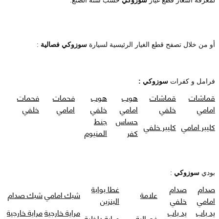
أو من خلال تصفح قطع الغيار الرئيسية لسيارة
سوزوكي فصالية
:
فرامل و كفرات
سوزوكي :
قماشات
قماشات
هوب
هوب
فحمات
فحمات
امامي
خلفي
امامي
خلفي
امامي
خلفي
حساس
جنط
كليبر امامي
كليبر خلفي
كفر
المنيوم
بودي
سوزوكي
:
صدام
صدام
غطا بوابة
علامة
شبك امامي
شبك صدام
امامي
خلفي
البنزين
يد باب
يد باب
مراية خارجية
مراية خارجية
فصالية
مراية داخلية