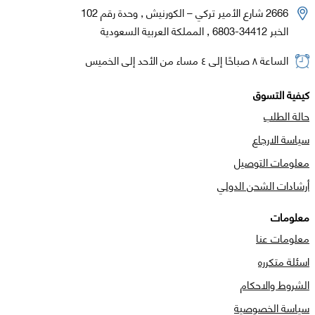
2666 شارع الأمير تركي – الكورنيش , وحدة رقم 102
الخبر 34412-6803 , المملكة العربية السعودية
الساعة ٨ صباحًا إلى ٤ مساء من الأحد إلى الخميس
كيفية التسوق
حالة الطلب
سياسة الارجاع
معلومات التوصيل
أرشادات الشحن الدولي
معلومات
معلومات عنا
اسئلة متكرره
الشروط والاحكام
سياسة الخصوصية