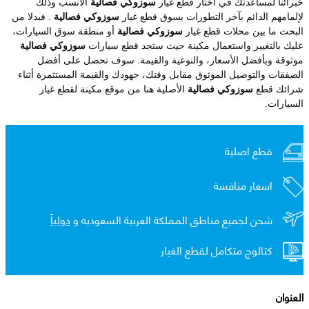
خبرائنا لمساعدتك في اختار قطع غيار
سوزوكي فصالية
الأنسب وذلك
لإلمامهم الدائم بآخر التطورات بسوق قطع غيار
سوزوكي فصالية
. فبدلا من
البحث ما بين محلات قطع غيار
سوزوكي فصالية
أو منطقة سوق السيارات،
عليك بالتغيير واستعمال مكينة حيث ستجد قطع سيارات
سوزوكي فصالية
موثوقة وبأفضل الأسعار، والنوعية والقيمة. سوف تحصل على أفضل
الصفقات والتوصيل الموثوق مقابل وقتك، جهودك والقيمة المستثمرة أثناء
شرائك قطع
سوزوكي فصالية
الأصلية هنا من موقع مكينة لقطع غيار
السيارات.
قطع اصلية
اسعار منافسة
شحن لجميع مناطق المملكة العربية السعوديه و
دولياً
كتالوج متكامل لقطع الغيار
العنوان