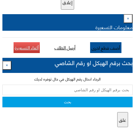
إغلاق
×
معلومات التسعيرة
أرسل الطلب
ألغاء التسعيرة
أضف قطع اخرى
بحث برقم الهيكل او رقم الشاصي
×
الرجاء ادخال رقم الهيكل في حال توفره لديك
بحث
غلق