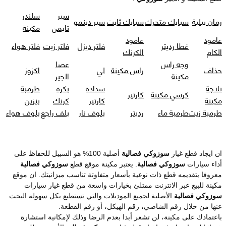
سير
سلندر
رمان بيلية
سبايك متحرك
سبايك ثابت
سير دينمو
تايمن
مكينة
عامود
عامود
غطا رديتر
فلتر ديزل
فلتر زيت
فلتر هواء
الكام
الكرنك
وجه راس
عصا
حذاف
راس مكينة
لي
اكزوز
مكينة
الجير
ثلاجة
سدادة
بكرة
طرمبة
كرسي مكينة
كارتير
مكينة
كارتير
كرنك
بنزين
طرمبة زيت
طرمبة ماء
رديتر
بلوف نار
بلف راجع
بلوف هواء
ان ايجاد قطع غيار
سوزوكي فصالية
أصلية 100% هو السبيل للحفاظ على
أداء سيارات
سوزوكي فصالية
. يعتبر مكينة موقع قطع
سوزوكي فصالية
معروفا بتقديمه قطع ذات نوعية بأسعار متفاوتة تناسب ميزانيتك. ان موقع
مكينة للبيع عبر الانترنت ممتلئ بخيارات واسعة من قطع غيار سيارات
سوزوكي فصالية
الأصلية لجميع الموديلات والتي تستطيع بكل سهولة البحث
عنها من خلال رقم الشاصي، رقم الهيكل، أو رقم القطعة.
باعتمادك على مكينة، لن تشعر أبدا بعدم الرضا وذلك لإمكانية استشارة