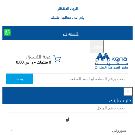
الرجاء الانتظار
يتم الان معالجة طلبك
التسعيرات
English
تسجيل جديد
تسجيل الدخول
|
عربة التسوق
0 منتجات - ر. س.0.00
بحث
×
اختر سيارتك
او