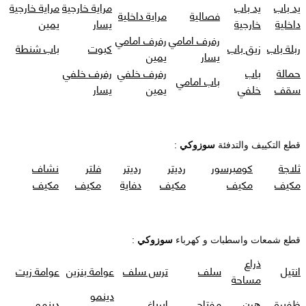
يد باب
يد باب
مراية خارجية
مراية خارجية
فصالية
مراية داخلية
داخلية
خارجية
يسار
يمين
رفرف امامي
رفرف امامي
ربلة باب
زيق باب
كبوت
باب شنطة
يسار
يمين
حمالة
باب
رفرف خلفي
رفرف خلفي
باب امامي
سقف
خلفي
يمين
يسار
قطع التكييف والتدفئة
سوزوكي
:
ثلاجة
كومبرسور
رديتر
رديتر
فلتر
نشاف
مكيف
مكيف
مكيف
دفاية
مكيف
مكيف
قطع شمعات واسطبات و كهرباء
سوزوكي
:
ذراع
انتيل
سلف
ترس سلف
عوامة بنزين
عوامة زيت
مساحة
دينمو
ظفيرة
هرن
مفتاح
ايرباغ
دينمو