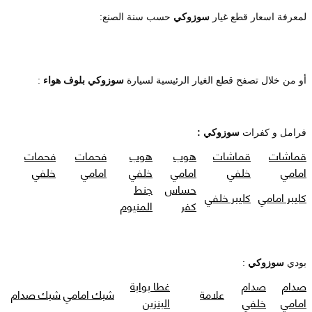
لمعرفة اسعار قطع غيار
سوزوكي
حسب سنة الصنع:
أو من خلال تصفح قطع الغيار الرئيسية لسيارة
سوزوكي بلوف هواء
:
فرامل و كفرات
سوزوكي :
قماشات
قماشات
هوب
هوب
فحمات
فحمات
امامي
خلفي
امامي
خلفي
امامي
خلفي
حساس
جنط
كليبر امامي
كليبر خلفي
كفر
المنيوم
بودي
سوزوكي
:
صدام
صدام
غطا بوابة
علامة
شبك امامي
شبك صدام
امامي
خلفي
البنزين