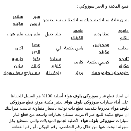
قطع المكينة و الجير
سوزوكي
:
سير
سلندر
رمان بيلية
سبايك متحرك
سبايك ثابت
سير دينمو
تايمن
مكينة
عامود
عامود
غطا رديتر
فلتر ديزل
فلتر زيت
فلتر هواء
الكام
الكرنك
وجه راس
عصا
حذاف
راس مكينة
لي
اكزوز
مكينة
الجير
ثلاجة
سدادة
بكرة
طرمبة
كرسي مكينة
كارتير
مكينة
كارتير
كرنك
بنزين
طرمبة زيت
طرمبة ماء
رديتر
بلوف نار
بلف راجع
بلوف هواء
ان ايجاد قطع غيار
سوزوكي بلوف هواء
أصلية 100% هو السبيل للحفاظ
على أداء سيارات
سوزوكي بلوف هواء
. يعتبر مكينة موقع قطع
سوزوكي
بلوف هواء
معروفا بتقديمه قطع ذات نوعية بأسعار متفاوتة تناسب ميزانيتك.
ان موقع مكينة للبيع عبر الانترنت ممتلئ بخيارات واسعة من قطع غيار
سيارات
سوزوكي بلوف هواء
الأصلية لجميع الموديلات والتي تستطيع بكل
سهولة البحث عنها من خلال رقم الشاصي، رقم الهيكل، أو رقم القطعة.