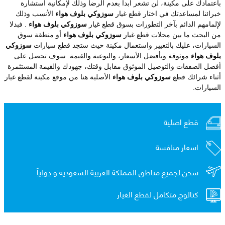
باعتمادك على مكينة، لن تشعر أبدا بعدم الرضا وذلك لإمكانية استشارة
خبرائنا لمساعدتك في اختار قطع غيار
سوزوكي بلوف هواء
الأنسب وذلك
لإلمامهم الدائم بآخر التطورات بسوق قطع غيار
سوزوكي بلوف هواء
. فبدلا
من البحث ما بين محلات قطع غيار
سوزوكي بلوف هواء
أو منطقة سوق
السيارات، عليك بالتغيير واستعمال مكينة حيث ستجد قطع سيارات
سوزوكي
بلوف هواء
موثوقة وبأفضل الأسعار، والنوعية والقيمة. سوف تحصل على
أفضل الصفقات والتوصيل الموثوق مقابل وقتك، جهودك والقيمة المستثمرة
أثناء شرائك قطع
سوزوكي بلوف هواء
الأصلية هنا من موقع مكينة لقطع غيار
السيارات.
قطع اصلية
اسعار منافسة
شحن لجميع مناطق المملكة العربية السعوديه و
دولياً
كتالوج متكامل لقطع الغيار