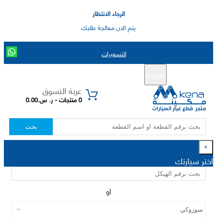
الرجاء الانتظار
يتم الان معالجة طلبك
التسعيرات
English
تسجيل جديد
تسجيل الدخول
|
عربة التسوق
0 منتجات - ر. س.0.00
بحث
×
اختر سيارتك
او