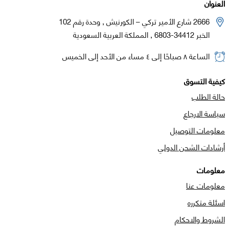
العنوان
2666 شارع الأمير تركي – الكورنيش , وحدة رقم 102
الخبر 34412-6803 , المملكة العربية السعودية
الساعة ٨ صباحًا إلى ٤ مساء من الأحد إلى الخميس
كيفية التسوق
حالة الطلب
سياسة الارجاع
معلومات التوصيل
أرشادات الشحن الدولي
معلومات
معلومات عنا
اسئلة متكرره
الشروط والاحكام