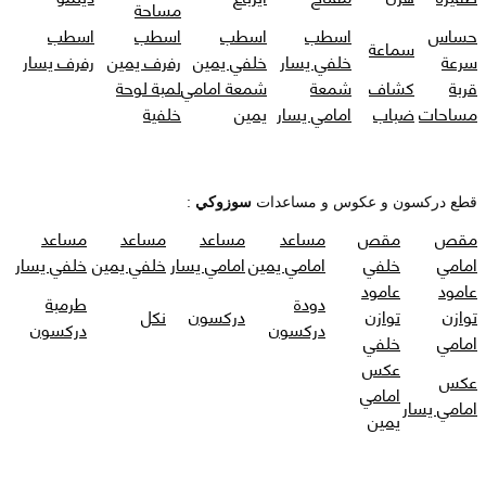
مساحة
حساس
اسطب
اسطب
اسطب
اسطب
سماعة
سرعة
خلفي يسار
خلفي يمين
رفرف يمين
رفرف يسار
قربة
كشاف
شمعة
شمعة امامي
لمبة لوحة
مساحات
ضباب
امامي يسار
يمين
خلفية
قطع دركسون و عكوس و مساعدات
سوزوكي
:
مقص
مقص
مساعد
مساعد
مساعد
مساعد
امامي
خلفي
امامي يمين
امامي يسار
خلفي يمين
خلفي يسار
عامود
عامود
دودة
طرمبة
توازن
توازن
دركسون
نكل
دركسون
دركسون
امامي
خلفي
عكس
عكس
امامي
امامي يسار
يمين