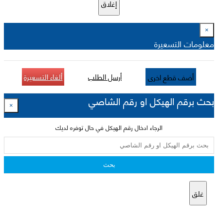
إغلاق
×
معلومات التسعيرة
أرسل الطلب
ألغاء التسعيرة
أضف قطع اخرى
بحث برقم الهيكل او رقم الشاصي
×
الرجاء ادخال رقم الهيكل في حال توفره لديك
بحث
غلق