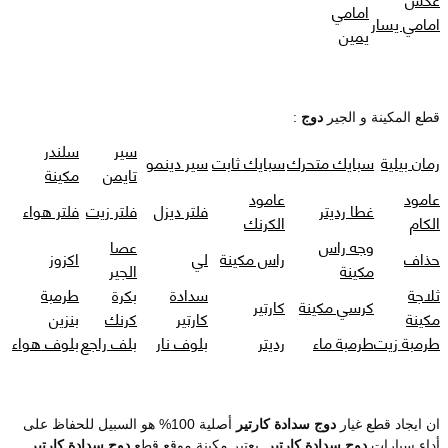
امامي
امامي يسار
يمين
قطع المكينة و الجير
دوج
:
سير
سلندر
رمان بيلية
سبايك متحرك
سبايك ثابت
سير دينمو
تايمن
مكينة
عامود
عامود
غطا رديتر
فلتر ديزل
فلتر زيت
فلتر هواء
الكام
الكرنك
وجه راس
عصا
حذاف
راس مكينة
لي
اكزوز
مكينة
الجير
ثلاجة
سدادة
بكرة
طرمبة
كرسي مكينة
كارتير
مكينة
كارتير
كرنك
بنزين
طرمبة زيت
طرمبة ماء
رديتر
بلوف نار
بلف راجع
بلوف هواء
ان ايجاد قطع غيار
دوج سدادة كارتير
أصلية 100% هو السبيل للحفاظ على
أداء سيارات
دوج سدادة كارتير
. يعتبر مكينة موقع قطع
دوج سدادة كارتير