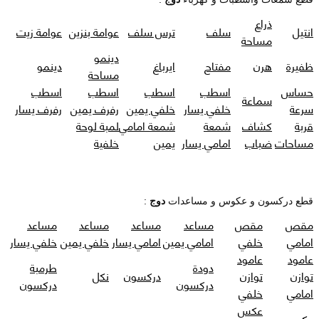
ذراع
انتيل
سلف
ترس سلف
عوامة بنزين
عوامة زيت
مساحة
دينمو
ظفيرة
هرن
مفتاح
ايرباغ
دينمو
مساحة
حساس
اسطب
اسطب
اسطب
اسطب
سماعة
سرعة
خلفي يسار
خلفي يمين
رفرف يمين
رفرف يسار
قربة
كشاف
شمعة
شمعة امامي
لمبة لوحة
مساحات
ضباب
امامي يسار
يمين
خلفية
قطع دركسون و عكوس و مساعدات
دوج
:
مقص
مقص
مساعد
مساعد
مساعد
مساعد
امامي
خلفي
امامي يمين
امامي يسار
خلفي يمين
خلفي يسار
عامود
عامود
دودة
طرمبة
توازن
توازن
دركسون
نكل
دركسون
دركسون
امامي
خلفي
عكس
عكس