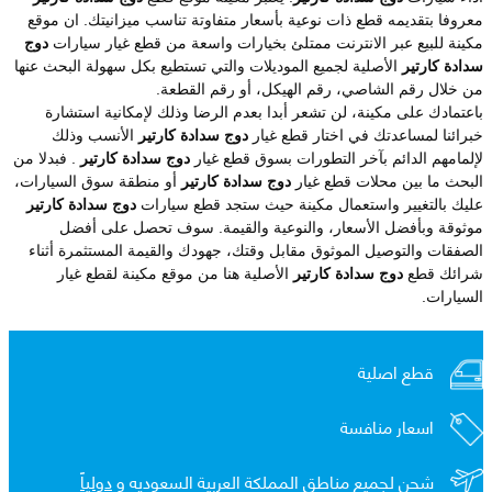
معروفا بتقديمه قطع ذات نوعية بأسعار متفاوتة تناسب ميزانيتك. ان موقع
مكينة للبيع عبر الانترنت ممتلئ بخيارات واسعة من قطع غيار سيارات
دوج
سدادة كارتير
الأصلية لجميع الموديلات والتي تستطيع بكل سهولة البحث عنها
من خلال رقم الشاصي، رقم الهيكل، أو رقم القطعة.
باعتمادك على مكينة، لن تشعر أبدا بعدم الرضا وذلك لإمكانية استشارة
خبرائنا لمساعدتك في اختار قطع غيار
دوج سدادة كارتير
الأنسب وذلك
لإلمامهم الدائم بآخر التطورات بسوق قطع غيار
دوج سدادة كارتير
. فبدلا من
البحث ما بين محلات قطع غيار
دوج سدادة كارتير
أو منطقة سوق السيارات،
عليك بالتغيير واستعمال مكينة حيث ستجد قطع سيارات
دوج سدادة كارتير
موثوقة وبأفضل الأسعار، والنوعية والقيمة. سوف تحصل على أفضل
الصفقات والتوصيل الموثوق مقابل وقتك، جهودك والقيمة المستثمرة أثناء
شرائك قطع
دوج سدادة كارتير
الأصلية هنا من موقع مكينة لقطع غيار
السيارات.
قطع اصلية
اسعار منافسة
شحن لجميع مناطق المملكة العربية السعوديه و
دولياً