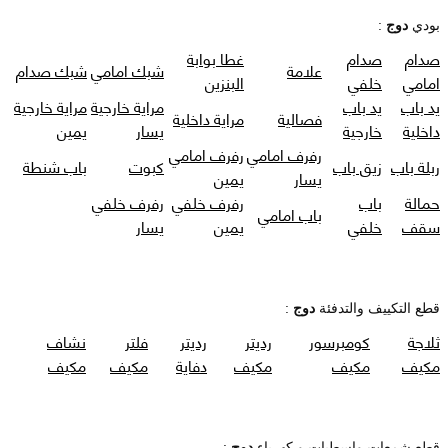
بودي
دوج
:
صدام
صدام
غطا بوابة
علامة
شبك امامي
شبك صدام
امامي
خلفي
البنزين
يد باب
يد باب
مراية خارجية
مراية خارجية
فصالية
مراية داخلية
داخلية
خارجية
يسار
يمين
رفرف امامي
رفرف امامي
ربلة باب
زيق باب
كبوت
باب شنطة
يسار
يمين
حمالة
باب
رفرف خلفي
رفرف خلفي
باب امامي
سقف
خلفي
يمين
يسار
قطع التكييف والتدفئة
دوج
:
ثلاجة
كومبرسور
رديتر
رديتر
فلتر
نشاف
مكيف
مكيف
مكيف
دفاية
مكيف
مكيف
قطع شمعات واسطبات و كهرباء
دوج
: