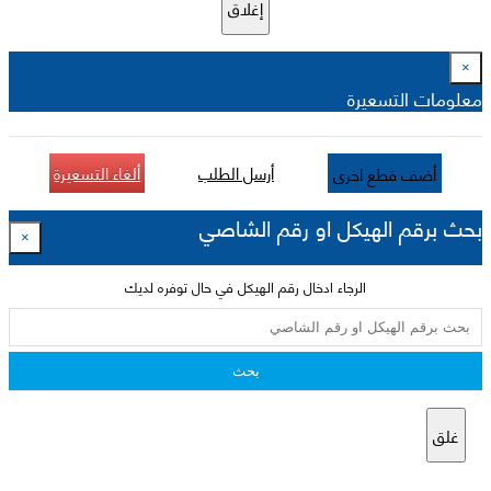
إغلاق
×
معلومات التسعيرة
أرسل الطلب
ألغاء التسعيرة
أضف قطع اخرى
بحث برقم الهيكل او رقم الشاصي
×
الرجاء ادخال رقم الهيكل في حال توفره لديك
بحث
غلق