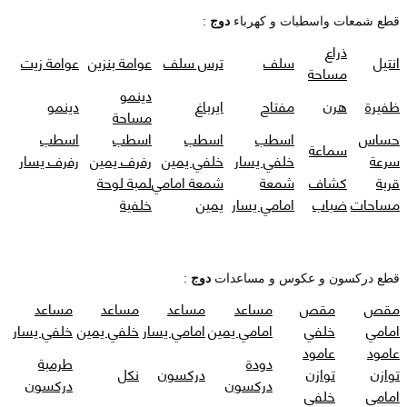
قطع شمعات واسطبات و كهرباء
دوج
:
ذراع
انتيل
سلف
ترس سلف
عوامة بنزين
عوامة زيت
مساحة
دينمو
ظفيرة
هرن
مفتاح
ايرباغ
دينمو
مساحة
حساس
اسطب
اسطب
اسطب
اسطب
سماعة
سرعة
خلفي يسار
خلفي يمين
رفرف يمين
رفرف يسار
قربة
كشاف
شمعة
شمعة امامي
لمبة لوحة
مساحات
ضباب
امامي يسار
يمين
خلفية
قطع دركسون و عكوس و مساعدات
دوج
:
مقص
مقص
مساعد
مساعد
مساعد
مساعد
امامي
خلفي
امامي يمين
امامي يسار
خلفي يمين
خلفي يسار
عامود
عامود
دودة
طرمبة
توازن
توازن
دركسون
نكل
دركسون
دركسون
امامي
خلفي