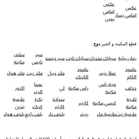
عكس
عكس
امامي
امامي يسار
يمين
قطع المكينة و الجير
دوج
:
سير
سلندر
رمان بيلية
سبايك متحرك
سبايك ثابت
سير دينمو
تايمن
مكينة
عامود
عامود
غطا رديتر
فلتر ديزل
فلتر زيت
فلتر هواء
الكام
الكرنك
وجه راس
عصا
حذاف
راس مكينة
لي
اكزوز
مكينة
الجير
ثلاجة
سدادة
بكرة
طرمبة
كرسي مكينة
كارتير
مكينة
كارتير
كرنك
بنزين
طرمبة زيت
طرمبة ماء
رديتر
بلوف نار
بلف راجع
بلوف هواء
ان ايجاد قطع غيار
دوج رفرف امامي يمين
أصلية 100% هو السبيل للحفاظ