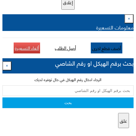
إغلاق
×
معلومات التسعيرة
أرسل الطلب
ألغاء التسعيرة
أضف قطع اخرى
بحث برقم الهيكل او رقم الشاصي
×
الرجاء ادخال رقم الهيكل في حال توفره لديك
بحث
غلق