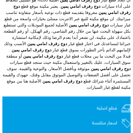
على أداء سيارات
دوج رفرف امامي يمين
. يعتبر مكينة موقع قطع
دوج
رفرف امامي يمين
معروفا بتقديمه قطع ذات نوعية بأسعار متفاوتة تناسب
ميزانيتك. ان موقع مكينة للبيع عبر الانترنت ممتلئ بخيارات واسعة من قطع
غيار سيارات
دوج رفرف امامي يمين
الأصلية لجميع الموديلات والتي تستطيع
بكل سهولة البحث عنها من خلال رقم الشاصي، رقم الهيكل، أو رقم القطعة.
باعتمادك على مكينة، لن تشعر أبدا بعدم الرضا وذلك لإمكانية استشارة
خبرائنا لمساعدتك في اختار قطع غيار
دوج رفرف امامي يمين
الأنسب وذلك
لإلمامهم الدائم بآخر التطورات بسوق قطع غيار
دوج رفرف امامي يمين
.
فبدلا من البحث ما بين محلات قطع غيار
دوج رفرف امامي يمين
أو منطقة
سوق السيارات، عليك بالتغيير واستعمال مكينة حيث ستجد قطع سيارات
دوج رفرف امامي يمين
موثوقة وبأفضل الأسعار، والنوعية والقيمة. سوف
تحصل على أفضل الصفقات والتوصيل الموثوق مقابل وقتك، جهودك والقيمة
المستثمرة أثناء شرائك قطع
دوج رفرف امامي يمين
الأصلية هنا من موقع
مكينة لقطع غيار السيارات.
قطع اصلية
اسعار منافسة