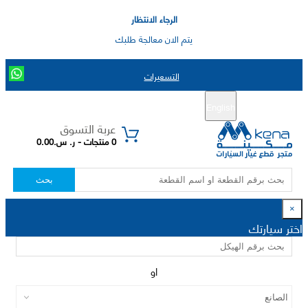
الرجاء الانتظار
يتم الان معالجة طلبك
التسعيرات
English
تسجيل جديد
تسجيل الدخول
|
عربة التسوق
0 منتجات - ر. س.0.00
بحث
×
اختر سيارتك
او