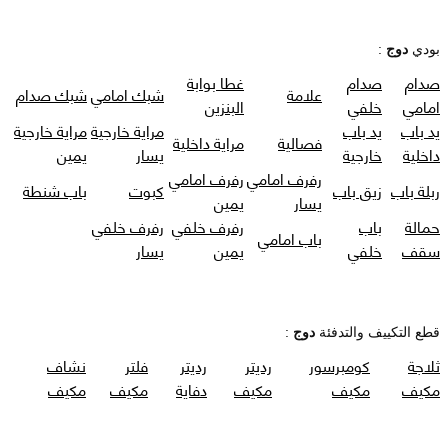
بودي
دوج
:
صدام
صدام
غطا بوابة
علامة
شبك امامي
شبك صدام
امامي
خلفي
البنزين
يد باب
يد باب
مراية خارجية
مراية خارجية
فصالية
مراية داخلية
داخلية
خارجية
يسار
يمين
رفرف امامي
رفرف امامي
ربلة باب
زيق باب
كبوت
باب شنطة
يسار
يمين
حمالة
باب
رفرف خلفي
رفرف خلفي
باب امامي
سقف
خلفي
يمين
يسار
قطع التكييف والتدفئة
دوج
:
ثلاجة
كومبرسور
رديتر
رديتر
فلتر
نشاف
مكيف
مكيف
مكيف
دفاية
مكيف
مكيف