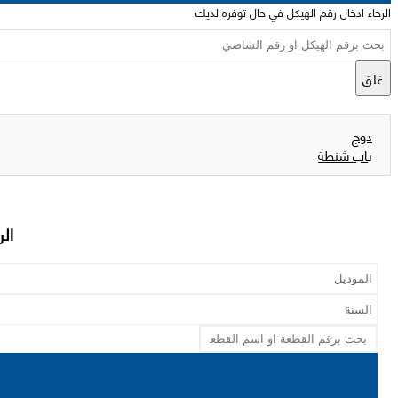
الرجاء ادخال رقم الهيكل في حال توفره لديك
غلق
دوج
باب شنطة
الر