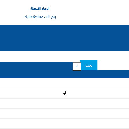
الرجاء الانتظار
يتم الان معالجة طلبك
بحث
×
او