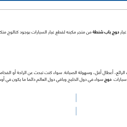
دوج باب شنطة
من متجر مكينه لقطع غيار السيارات بوجود كتالوج متك
 الرائع، أعطال أقل، وسهولة الصيانة. سواء كنت تبحث عن الراحة أو الفخا
ى سيارات
دوج
سواء في دول الخليج وباقي دول العالم دائما ما يكون في أ
الرجاء الضغط هنا للوصول لصفحة البحث