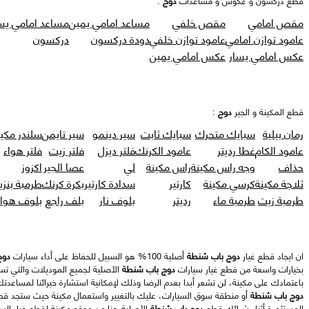
مقص امامي
مقص خلفي
مساعد امامي يمين
مساعد امامي يس
عامود توازن امامي
عامود توازن خلفي
دودة دركسون
دركسون
عكس امامي يسار
عكس امامي يمين
قطع المكينة و الجير
دوج
:
رمان بيلية
سبايك متحرك
سبايك ثابت
سير دينمو
سير تايمن
سلندر مكين
عامود الكام
غطا رديتر
عامود الكرنك
فلتر ديزل
فلتر زيت
فلتر هواء
حذاف
وجه راس مكينة
راس مكينة
لي
عصا الجير
اكزوز
ثلاجة مكينة
كرسي مكينة
كارتير
سدادة كارتير
بكرة كرنك
طرمبة بنزي
طرمبة زيت
طرمبة ماء
رديتر
بلوف نار
بلف راجع
بلوف هواء
ان ايجاد قطع غيار
دوج باب شنطة
أصلية 100% هو السبيل للحفاظ على أداء سيارات
دوج
بخيارات واسعة من قطع غيار سيارات
دوج باب شنطة
الأصلية لجميع الموديلات والتي تس
باعتمادك على مكينة، لن تشعر أبدا بعدم الرضا وذلك لإمكانية استشارة خبرائنا لمساعدت
دوج باب شنطة
أو منطقة سوق السيارات، عليك بالتغيير واستعمال مكينة حيث ستجد ق
المستثمرة أثناء شرائك قطع
دوج باب شنطة
الأصلية هنا من موقع مكينة لقطع غيار السي