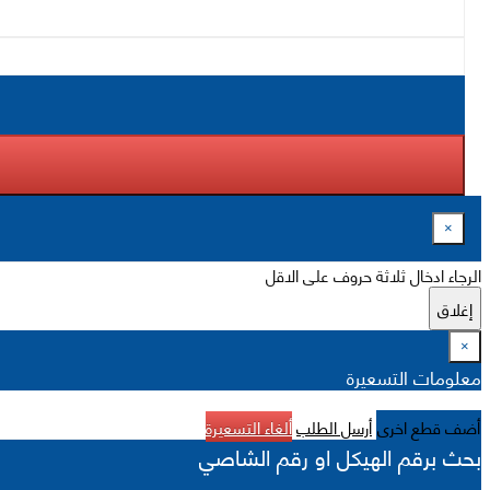
×
الرجاء ادخال ثلاثة حروف على الاقل
إغلاق
×
معلومات التسعيرة
أضف قطع اخرى
أرسل الطلب
ألغاء التسعيرة
بحث برقم الهيكل او رقم الشاصي