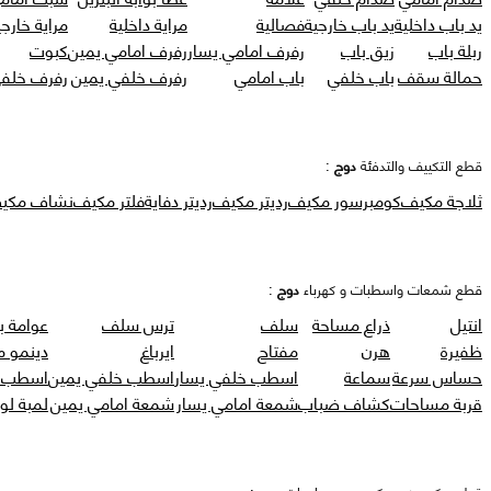
يد باب داخلية
يد باب خارجية
فصالية
مراية داخلية
مراية خارجي
ربلة باب
زيق باب
رفرف امامي يسار
رفرف امامي يمين
كبوت
حمالة سقف
باب خلفي
باب امامي
رفرف خلفي يمين
رفرف خلفي
قطع التكييف والتدفئة
دوج
:
ثلاجة مكيف
كومبرسور مكيف
رديتر مكيف
رديتر دفاية
فلتر مكيف
نشاف مكي
قطع شمعات واسطبات و كهرباء
دوج
:
انتيل
ذراع مساحة
سلف
ترس سلف
عوامة ب
ظفيرة
هرن
مفتاح
ايرباغ
دينمو 
حساس سرعة
سماعة
اسطب خلفي يسار
اسطب خلفي يمين
اسطب ر
قربة مساحات
كشاف ضباب
شمعة امامي يسار
شمعة امامي يمين
لمبة لو
قطع دركسون و عكوس و مساعدات
دوج
: