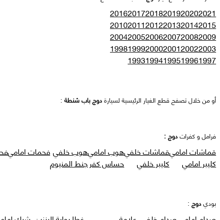
2016
2017
2018
2019
2020
2021
2010
2011
2012
2013
2014
2015
2004
2005
2006
2007
2008
2009
1998
1999
2000
2001
2002
2003
1993
1994
1995
1996
1997
أو من خلال تصفح قطع الغيار الرئيسية لسيارة
دوج باب شنطة
:
فرامل و كفرات
دوج :
قماشات امامي
قماشات خلفي
هوب امامي
هوب خلفي
فحمات امامي
فح
كليبر امامي
كليبر خلفي
حساس كفر
جنط المنيوم
بودي
دوج
:
صدام امامي
صدام خلفي
علامة
غطا بوابة البنزين
شبك امام