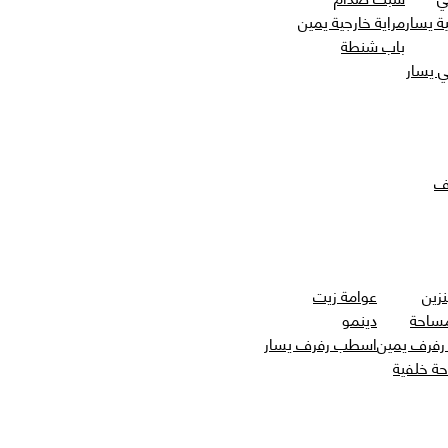
ة يسار
مراية خارجية يمين
باب شنطة
 يسار
ف
نزين
عوامة زيت
مساحة
دينمو
فرف يمين
اسطب رفرف يسار
حة خلفية