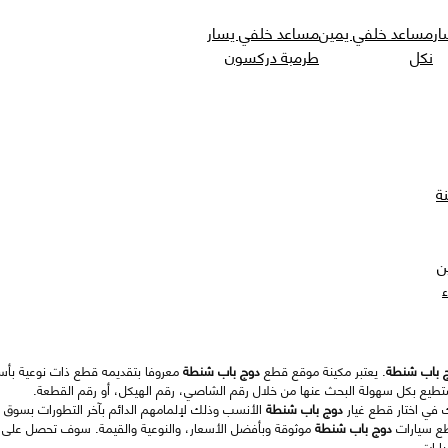
ار
مساعد خلفي يمين
مساعد خلفي يسار
نكل
طرمبة دركسون
ة
ن
 باب شنطة
. يعتبر مكينة موقع قطع
دوج باب شنطة
معروفا بتقديمه قطع ذات نوعية بأسعا
تطيع بكل سهولة البحث عنها من خلال رقم الشاصي، رقم الهيكل، أو رقم القطعة.
ك في اختار قطع غيار
دوج باب شنطة
الأنسب وذلك لإلمامهم الدائم بآخر التطورات بسوق 
طع سيارات
دوج باب شنطة
موثوقة وبأفضل الأسعار، والنوعية والقيمة. سوف تحصل على
ارات.