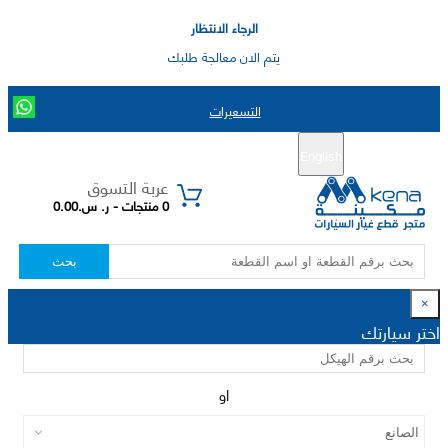
الرجاء الانتظار
يتم الان معالجة طلبك
التسعيرات
English
تسجيل جديد
تسجيل الدخول
|
عربة التسوق
0 منتجات - ر. س.0.00
بحث
×
اختر سيارتك
او