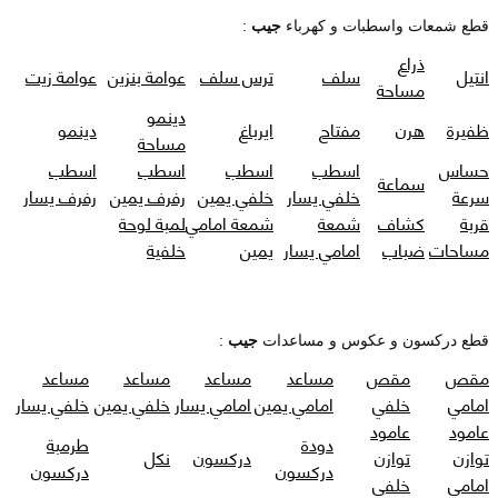
قطع شمعات واسطبات و كهرباء
جيب
:
ذراع
انتيل
سلف
ترس سلف
عوامة بنزين
عوامة زيت
مساحة
دينمو
ظفيرة
هرن
مفتاح
ايرباغ
دينمو
مساحة
حساس
اسطب
اسطب
اسطب
اسطب
سماعة
سرعة
خلفي يسار
خلفي يمين
رفرف يمين
رفرف يسار
قربة
كشاف
شمعة
شمعة امامي
لمبة لوحة
مساحات
ضباب
امامي يسار
يمين
خلفية
قطع دركسون و عكوس و مساعدات
جيب
:
مقص
مقص
مساعد
مساعد
مساعد
مساعد
امامي
خلفي
امامي يمين
امامي يسار
خلفي يمين
خلفي يسار
عامود
عامود
دودة
طرمبة
توازن
توازن
دركسون
نكل
دركسون
دركسون
امامي
خلفي