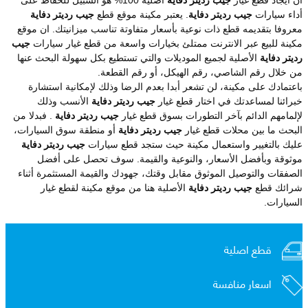
أداء سيارات
جيب رديتر دفاية
. يعتبر مكينة موقع قطع
جيب رديتر دفاية
معروفا بتقديمه قطع ذات نوعية بأسعار متفاوتة تناسب ميزانيتك. ان موقع
مكينة للبيع عبر الانترنت ممتلئ بخيارات واسعة من قطع غيار سيارات
جيب
رديتر دفاية
الأصلية لجميع الموديلات والتي تستطيع بكل سهولة البحث عنها
من خلال رقم الشاصي، رقم الهيكل، أو رقم القطعة.
باعتمادك على مكينة، لن تشعر أبدا بعدم الرضا وذلك لإمكانية استشارة
خبرائنا لمساعدتك في اختار قطع غيار
جيب رديتر دفاية
الأنسب وذلك
لإلمامهم الدائم بآخر التطورات بسوق قطع غيار
جيب رديتر دفاية
. فبدلا من
البحث ما بين محلات قطع غيار
جيب رديتر دفاية
أو منطقة سوق السيارات،
عليك بالتغيير واستعمال مكينة حيث ستجد قطع سيارات
جيب رديتر دفاية
موثوقة وبأفضل الأسعار، والنوعية والقيمة. سوف تحصل على أفضل
الصفقات والتوصيل الموثوق مقابل وقتك، جهودك والقيمة المستثمرة أثناء
شرائك قطع
جيب رديتر دفاية
الأصلية هنا من موقع مكينة لقطع غيار
السيارات.
قطع اصلية
اسعار منافسة