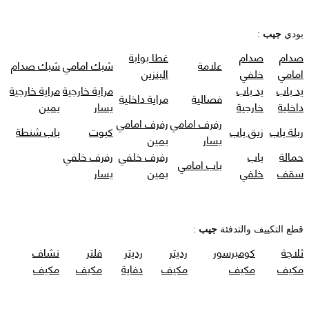
بودي
جيب
:
صدام
صدام
غطا بوابة
علامة
شبك امامي
شبك صدام
امامي
خلفي
البنزين
يد باب
يد باب
مراية خارجية
مراية خارجية
فصالية
مراية داخلية
داخلية
خارجية
يسار
يمين
رفرف امامي
رفرف امامي
ربلة باب
زيق باب
كبوت
باب شنطة
يسار
يمين
حمالة
باب
رفرف خلفي
رفرف خلفي
باب امامي
سقف
خلفي
يمين
يسار
قطع التكييف والتدفئة
جيب
:
ثلاجة
كومبرسور
رديتر
رديتر
فلتر
نشاف
مكيف
مكيف
مكيف
دفاية
مكيف
مكيف