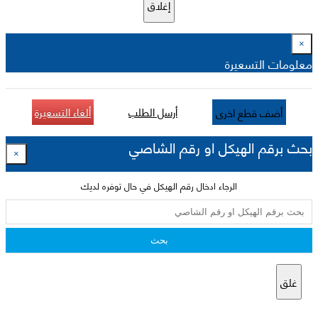
إغلاق
×
معلومات التسعيرة
أرسل الطلب
ألغاء التسعيرة
أضف قطع اخرى
بحث برقم الهيكل او رقم الشاصي
×
الرجاء ادخال رقم الهيكل في حال توفره لديك
بحث
غلق