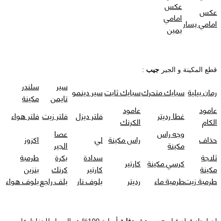
عكس
عكس
امامي
امامي يسار
يمين
قطع المكينة و الجير
جيب
:
سير
سلندر
رمان بيلية
سبايك متحرك
سبايك ثابت
سير دينمو
تايمن
مكينة
عامود
عامود
غطا رديتر
فلتر ديزل
فلتر زيت
فلتر هواء
الكام
الكرنك
وجه راس
عصا
حذاف
راس مكينة
لي
اكزوز
مكينة
الجير
ثلاجة
سدادة
بكرة
طرمبة
كرسي مكينة
كارتير
مكينة
كارتير
كرنك
بنزين
طرمبة زيت
طرمبة ماء
رديتر
بلوف نار
بلف راجع
بلوف هواء
ان ايجاد قطع غيار
جيب رديتر دفاية
أصلية 100% هو السبيل للحفاظ على