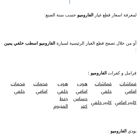
لمعرفة اسعار قطع غيار
الفاروميو
حسب سنة الصنع:
أو من خلال تصفح قطع الغيار الرئيسية لسيارة
الفاروميو اسطب خلفي يمين
:
فرامل و كفرات
الفاروميو :
قماشات
قماشات
هوب
هوب
فحمات
فحمات
امامي
خلفي
امامي
خلفي
امامي
خلفي
حساس
جنط
كليبر امامي
كليبر خلفي
كفر
المنيوم
بودي
الفاروميو
: