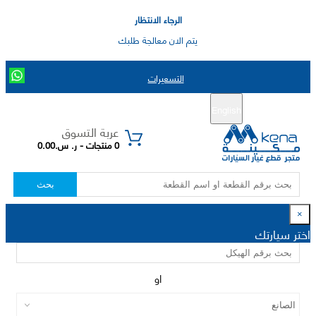
الرجاء الانتظار
يتم الان معالجة طلبك
التسعيرات
English
تسجيل جديد
تسجيل الدخول
|
عربة التسوق
0 منتجات - ر. س.0.00
بحث
×
اختر سيارتك
او