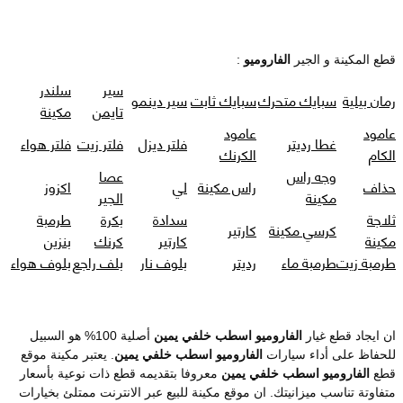
قطع المكينة و الجير
الفاروميو
:
سير
سلندر
رمان بيلية
سبايك متحرك
سبايك ثابت
سير دينمو
تايمن
مكينة
عامود
عامود
غطا رديتر
فلتر ديزل
فلتر زيت
فلتر هواء
الكام
الكرنك
وجه راس
عصا
حذاف
راس مكينة
لي
اكزوز
مكينة
الجير
ثلاجة
سدادة
بكرة
طرمبة
كرسي مكينة
كارتير
مكينة
كارتير
كرنك
بنزين
طرمبة زيت
طرمبة ماء
رديتر
بلوف نار
بلف راجع
بلوف هواء
ان ايجاد قطع غيار
الفاروميو اسطب خلفي يمين
أصلية 100% هو السبيل
للحفاظ على أداء سيارات
الفاروميو اسطب خلفي يمين
. يعتبر مكينة موقع
قطع
الفاروميو اسطب خلفي يمين
معروفا بتقديمه قطع ذات نوعية بأسعار
متفاوتة تناسب ميزانيتك. ان موقع مكينة للبيع عبر الانترنت ممتلئ بخيارات