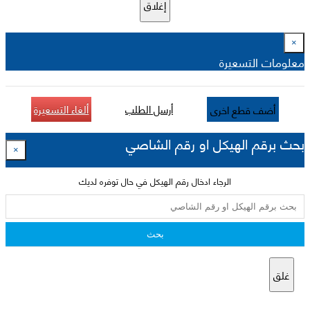
إغلاق
×
معلومات التسعيرة
أرسل الطلب
ألغاء التسعيرة
أضف قطع اخرى
بحث برقم الهيكل او رقم الشاصي
×
الرجاء ادخال رقم الهيكل في حال توفره لديك
بحث
غلق