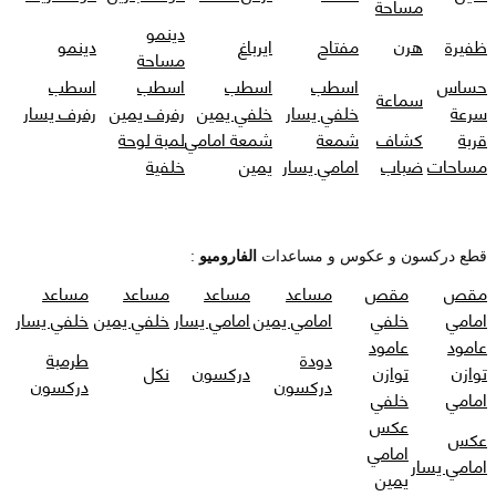
مساحة
دينمو
ظفيرة
هرن
مفتاح
ايرباغ
دينمو
مساحة
حساس
اسطب
اسطب
اسطب
اسطب
سماعة
سرعة
خلفي يسار
خلفي يمين
رفرف يمين
رفرف يسار
قربة
كشاف
شمعة
شمعة امامي
لمبة لوحة
مساحات
ضباب
امامي يسار
يمين
خلفية
قطع دركسون و عكوس و مساعدات
الفاروميو
:
مقص
مقص
مساعد
مساعد
مساعد
مساعد
امامي
خلفي
امامي يمين
امامي يسار
خلفي يمين
خلفي يسار
عامود
عامود
دودة
طرمبة
توازن
توازن
دركسون
نكل
دركسون
دركسون
امامي
خلفي
عكس
عكس
امامي
امامي يسار
يمين