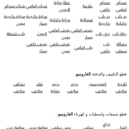
صدام
صدام
غطا بوابة
علامة
شبك امامي
شبك صدام
امامي
خلفي
البنزين
يد باب
يد باب
مراية خارجية
مراية خارجية
فصالية
مراية داخلية
داخلية
خارجية
يسار
يمين
رفرف امامي
رفرف امامي
ربلة باب
زيق باب
كبوت
باب شنطة
يسار
يمين
حمالة
باب
رفرف خلفي
رفرف خلفي
باب امامي
سقف
خلفي
يمين
يسار
قطع التكييف والتدفئة
الفاروميو
:
ثلاجة
كومبرسور
رديتر
رديتر
فلتر
نشاف
مكيف
مكيف
مكيف
دفاية
مكيف
مكيف
قطع شمعات واسطبات و كهرباء
الفاروميو
:
ذراع
انتيل
سلف
ترس سلف
عوامة بنزين
عوامة زيت