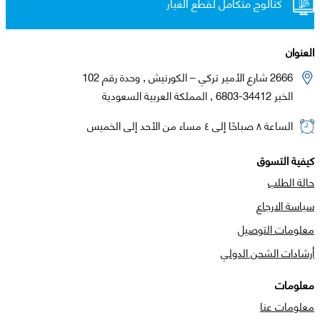
كتالوج متكامل لقطع الغيار
العنوان
2666 شارع الأمير تركي – الكورنيش , وحدة رقم 102
الخبر 34412-6803 , المملكة العربية السعودية
الساعة ٨ صباحًا إلى ٤ مساء من الأحد إلى الخميس
كيفية التسوق
حالة الطلب
سياسة الارجاع
معلومات التوصيل
أرشادات الشحن الدولي
معلومات
معلومات عنا